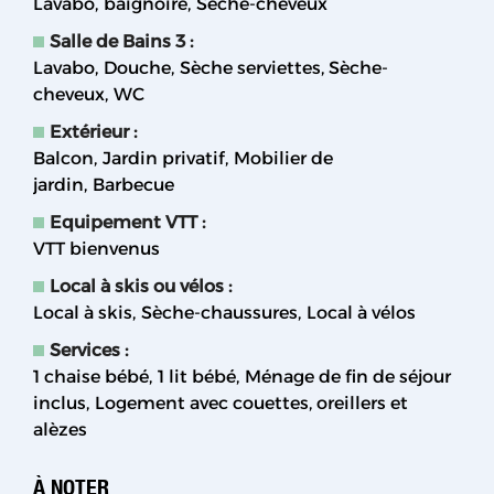
Lavabo
baignoire
Sèche-cheveux
Salle de Bains 3
:
Lavabo
Douche
Sèche serviettes
Sèche-
cheveux
WC
Extérieur
:
Balcon
Jardin privatif
Mobilier de
jardin
Barbecue
Equipement VTT
:
VTT bienvenus
Local à skis ou vélos
:
Local à skis
Sèche-chaussures
Local à vélos
Services
:
1 chaise bébé
1 lit bébé
Ménage de fin de séjour
inclus
Logement avec couettes, oreillers et
alèzes
À NOTER