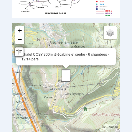
+
−
Chalet COSY 300m télécabine et centre - 6 chambres -
12/14 pers