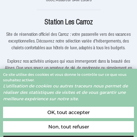
000€. Assureur SAM Loisirs
Station Les Carroz
Site de réservation officiel des Carroz : votre passerelle vers des vacances
exceptionnelles. Découvrez notre sélection variée d'hébergements, des
chalets confortables aux hôtels de luxe, adaptés à tous les budgets.
Explorez nos activités uniques qui vous immergeront dans la beauté des
Alpes. Que vous soyez un amateur de ski, de randonnée ou simplement en
Ce site utilise des cookies et vous donne le contrôle sur ce que vous
quête de détente, nous avons quelque chose pour vous.
souhaitez activer.
L'utilisation de cookies ou autres traceurs nous permet de
Pourquoi réserver avec nous? Nous offrons des offres exclusives, une
réaliser des statistiques de visites et de vous garantir une
assistance client dévouée et la garantie du meilleur prix. Votre expérience
meilleure expérience sur notre site.
de réservation est notre priorité.
OK, tout accepter
Non, tout refuser