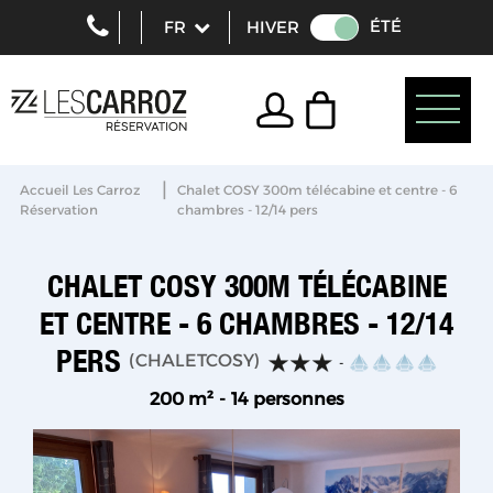
ÉTÉ
HIVER
|
Accueil Les Carroz
Chalet COSY 300m télécabine et centre - 6
Réservation
chambres - 12/14 pers
CHALET COSY 300M TÉLÉCABINE
ET CENTRE - 6 CHAMBRES - 12/14
PERS
(
CHALETCOSY
)
200
m²
14 personnes