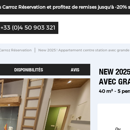
Carroz Réservation et profitez de remises jusqu'à -20% sur 
+33 (0)4 50 903 321
|
Carroz Réservation
New 2025 ! Appartement centre station avec grande 
DISPONIBILITÉS
AVIS
NEW 2025
AVEC GR
40
m²
5 pe
Du