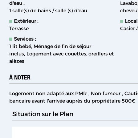
d'eau
:
Lavabo
1
salle(s) de bains / salle (s) d'eau
cheveu
Extérieur
:
Local
Terrasse
Casier 
Services
:
1 lit bébé
Ménage de fin de séjour
inclus
Logement avec couettes, oreillers et
alèzes
À NOTER
Logement non adapté aux PMR
Non fumeur
Cauti
bancaire avant l'arrivée auprès du propriétaire
500€
Situation sur le Plan