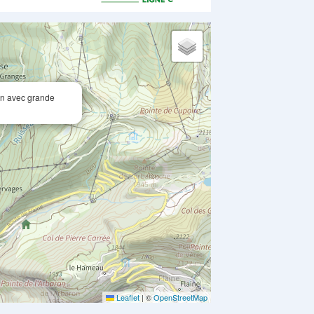
on avec grande
Leaflet
|
©
OpenStreetMap