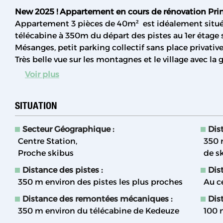
New 2025 ! Appartement en cours de rénovation Pr
Appartement 3 pièces de 40m² est idéalement situé e
télécabine à 350m du départ des pistes au 1er étage 
Mésanges, petit parking collectif sans place privative 
Très belle vue sur les montagnes et le village avec la
Voir plus
SITUATION
Secteur Géographique :
Dis
Centre Station
350
Proche skibus
de s
Distance des pistes :
Dis
350
m environ des pistes les plus proches
Au c
Distance des remontées mécaniques :
Dist
350
m environ du télécabine de Kedeuze
100