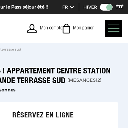
ÉTÉ
le Pass séjour été !!!
HIVER
Mon compte
Mon panier
terrasse sud
 ! APPARTEMENT CENTRE STATION
ANDE TERRASSE SUD
(
MESANGES12
)
rsonnes
RÉSERVEZ EN LIGNE