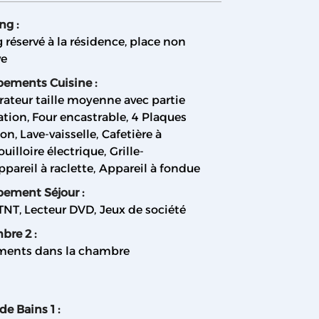
ing
:
 réservé à la résidence, place non
ve
pements Cuisine
:
rateur taille moyenne avec partie
ation
Four encastrable
4
Plaques
ion
Lave-vaisselle
Cafetière à
ouilloire électrique
Grille-
ppareil à raclette
Appareil à fondue
pement Séjour
:
 TNT
Lecteur DVD
Jeux de société
bre 2
:
ents dans la chambre
 de Bains 1
: