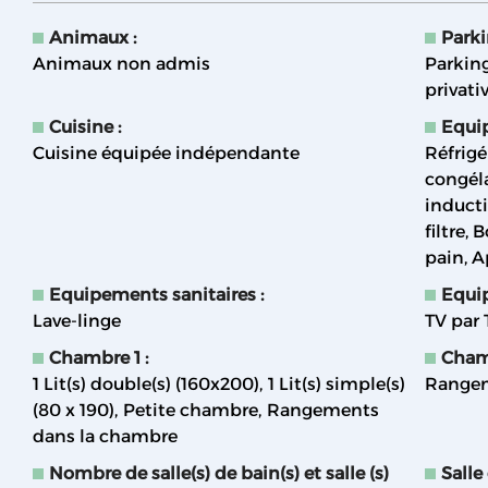
Animaux
:
Park
Animaux non admis
Parking
privati
Cuisine
:
Equi
Cuisine équipée indépendante
Réfrigé
congél
induct
filtre
B
pain
A
Equipements sanitaires
:
Equi
Lave-linge
TV par
Chambre 1
:
Cham
1
Lit(s) double(s) (160x200)
1
Lit(s) simple(s)
Rangem
(80 x 190)
Petite chambre
Rangements
dans la chambre
Nombre de salle(s) de bain(s) et salle (s)
Salle