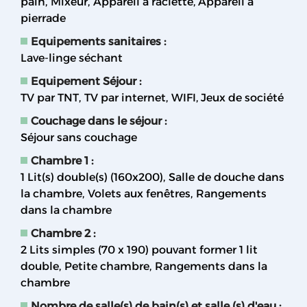
pain
Mixeur
Appareil à raclette
Appareil à
pierrade
Equipements sanitaires
:
Lave-linge séchant
Equipement Séjour
:
TV par TNT
TV par internet
WIFI
Jeux de société
Couchage dans le séjour
:
Séjour sans couchage
Chambre 1
:
1
Lit(s) double(s) (160x200)
Salle de douche dans
la chambre
Volets aux fenêtres
Rangements
dans la chambre
Chambre 2
:
2
Lits simples (70 x 190) pouvant former 1 lit
double
Petite chambre
Rangements dans la
chambre
Nombre de salle(s) de bain(s) et salle (s) d'eau
: