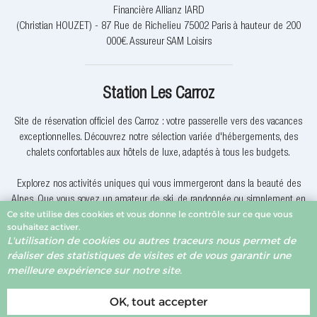
Financière Allianz IARD
(Christian HOUZET) - 87 Rue de Richelieu 75002 Paris à hauteur de 200
000€. Assureur SAM Loisirs
Station Les Carroz
Site de réservation officiel des Carroz : votre passerelle vers des vacances
exceptionnelles. Découvrez notre sélection variée d'hébergements, des
chalets confortables aux hôtels de luxe, adaptés à tous les budgets.
Explorez nos activités uniques qui vous immergeront dans la beauté des
Alpes. Que vous soyez un amateur de ski, de randonnée ou simplement en
Ce site utilise des cookies et vous donne le contrôle sur ce que vous
quête de détente, nous avons quelque chose pour vous.
souhaitez activer.
L'utilisation de cookies ou autres traceurs nous permet de
Pourquoi réserver avec nous? Nous offrons des offres exclusives, une
réaliser des statistiques de visites et de vous garantir une
assistance client dévouée et la garantie du meilleur prix. Votre expérience
meilleure expérience sur notre site.
de réservation est notre priorité.
OK, tout accepter