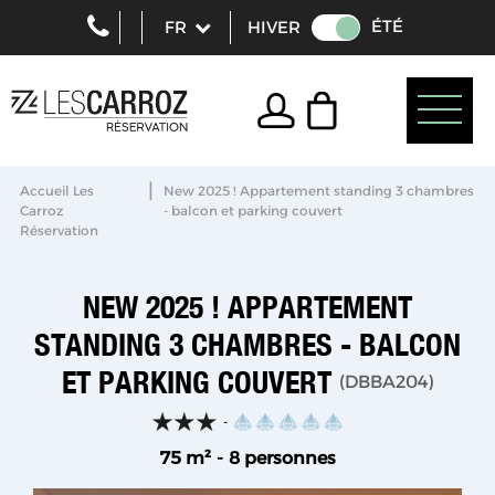
ÉTÉ
HIVER
|
Accueil Les
New 2025 ! Appartement standing 3 chambres
Carroz
- balcon et parking couvert
Réservation
NEW 2025 ! APPARTEMENT
STANDING 3 CHAMBRES - BALCON
ET PARKING COUVERT
(
DBBA204
)
75
m²
8 personnes