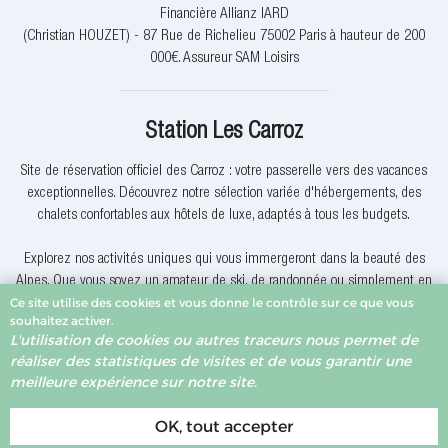
Financière Allianz IARD
(Christian HOUZET) - 87 Rue de Richelieu 75002 Paris à hauteur de 200
000€. Assureur SAM Loisirs
Station Les Carroz
Site de réservation officiel des Carroz : votre passerelle vers des vacances
exceptionnelles. Découvrez notre sélection variée d'hébergements, des
chalets confortables aux hôtels de luxe, adaptés à tous les budgets.
Explorez nos activités uniques qui vous immergeront dans la beauté des
Alpes. Que vous soyez un amateur de ski, de randonnée ou simplement en
Ce site utilise des cookies et vous donne le contrôle sur ce que vous
quête de détente, nous avons quelque chose pour vous.
souhaitez activer.
L'utilisation de cookies ou autres traceurs nous permet de
Pourquoi réserver avec nous? Nous offrons des offres exclusives, une
réaliser des statistiques de visites et de vous garantir une
assistance client dévouée et la garantie du meilleur prix. Votre expérience
meilleure expérience sur notre site.
de réservation est notre priorité.
OK, tout accepter