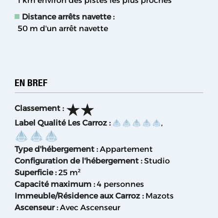
1
km environ des pistes les plus proches
Distance arrêts navette :
50
m d'un arrêt navette
EN BREF
Classement
:
Label Qualité Les Carroz
:
Type d'hébergement
:
Appartement
Configuration de l'hébergement
:
Studio
Superficie
:
25
m²
Capacité maximum
:
4 personnes
Immeuble/Résidence aux Carroz
:
Mazots
Ascenseur
:
Avec Ascenseur