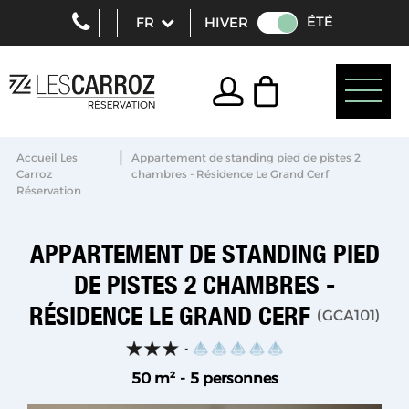
ÉTÉ
HIVER
|
Accueil Les
Appartement de standing pied de pistes 2
Carroz
chambres - Résidence Le Grand Cerf
Réservation
APPARTEMENT DE STANDING PIED
DE PISTES 2 CHAMBRES -
RÉSIDENCE LE GRAND CERF
(
GCA101
)
50
m²
5 personnes