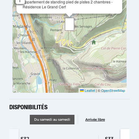
Appartement de standing pied de pistes 2 chambres -
Résidence Le Grand Cerf
Leaflet
|
©
OpenStreetMap
DISPONIBILITÉS
Du samedi au samedi
Arrivée libre
S32
S33