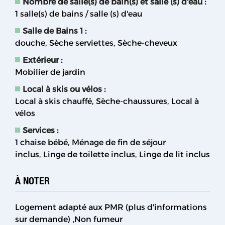
Nombre de salle(s) de bain(s) et salle (s) d'eau
:
1
salle(s) de bains / salle (s) d'eau
Salle de Bains 1
:
douche
Sèche serviettes
Sèche-cheveux
Extérieur
:
Mobilier de jardin
Local à skis ou vélos
:
Local à skis chauffé
Sèche-chaussures
Local à
vélos
Services
:
1 chaise bébé
Ménage de fin de séjour
inclus
Linge de toilette inclus
Linge de lit inclus
À NOTER
Logement adapté aux PMR (plus d'informations
sur demande)
Non fumeur