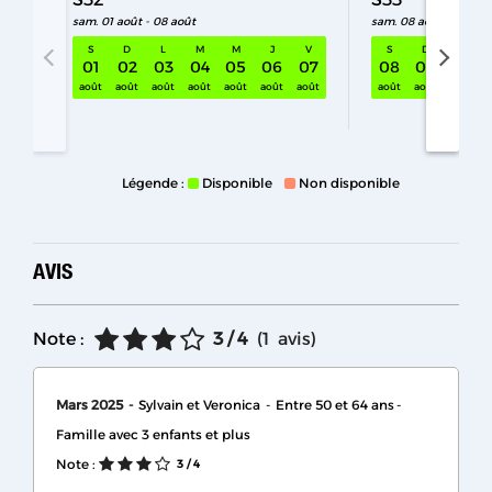
sam. 01 août - 08 août
sam. 08 août - 15 aoû
S
D
L
M
M
J
V
S
D
L
01
02
03
04
05
06
07
08
09
10
S32 sam. 01 août - 08 août
août
août
août
août
août
août
août
août
août
août
Légende :
Disponible
Non disponible
AVIS
Note :
3
/ 4
(
1
avis
)
Mars 2025
Sylvain et Veronica
Entre 50 et 64 ans
Famille avec 3 enfants et plus
Note :
3
/ 4