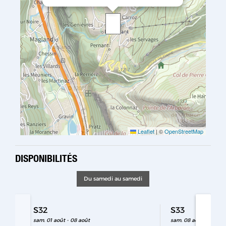
Leaflet
|
©
OpenStreetMap
DISPONIBILITÉS
Du samedi au samedi
S32
S33
sam. 01 août - 08 août
sam. 08 août - 15 aoû