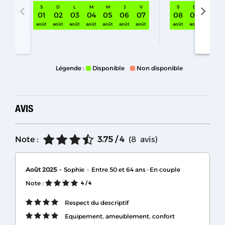
S
D
L
M
M
J
V
S
D
L
01
02
03
04
05
06
07
08
09
10
S32 sam. 01 août - 08 août
août
août
août
août
août
août
août
août
août
août
Légende :
Disponible
Non disponible
AVIS
Note :
3.75
/ 4
(
8
avis
)
Août 2025
Sophie
Entre 50 et 64 ans
En couple
Note :
4
/ 4
Respect du descriptif
Equipement, ameublement, confort