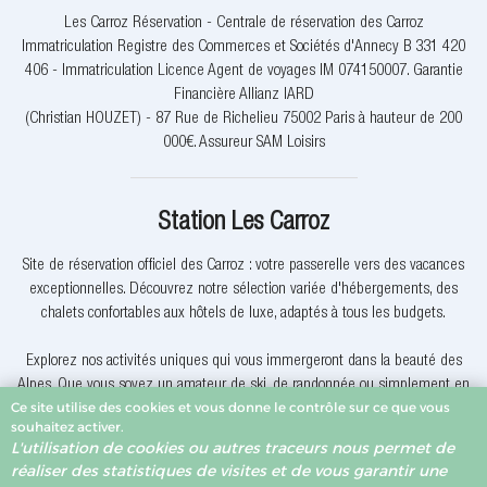
Les Carroz Réservation - Centrale de réservation des Carroz
Immatriculation Registre des Commerces et Sociétés d'Annecy B 331 420
406 - Immatriculation Licence Agent de voyages IM 074150007. Garantie
Financière Allianz IARD
(Christian HOUZET) - 87 Rue de Richelieu 75002 Paris à hauteur de 200
000€. Assureur SAM Loisirs
Station Les Carroz
Site de réservation officiel des Carroz : votre passerelle vers des vacances
exceptionnelles. Découvrez notre sélection variée d'hébergements, des
chalets confortables aux hôtels de luxe, adaptés à tous les budgets.
Explorez nos activités uniques qui vous immergeront dans la beauté des
Alpes. Que vous soyez un amateur de ski, de randonnée ou simplement en
Ce site utilise des cookies et vous donne le contrôle sur ce que vous
quête de détente, nous avons quelque chose pour vous.
souhaitez activer.
L'utilisation de cookies ou autres traceurs nous permet de
Pourquoi réserver avec nous? Nous offrons des offres exclusives, une
réaliser des statistiques de visites et de vous garantir une
assistance client dévouée et la garantie du meilleur prix. Votre expérience