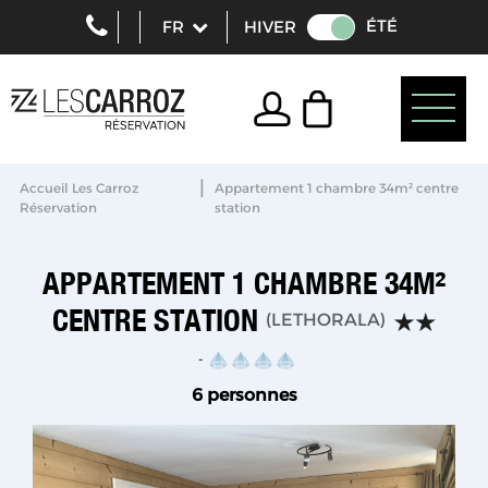
ÉTÉ
HIVER
|
Accueil Les Carroz
Appartement 1 chambre 34m² centre
Réservation
station
APPARTEMENT 1 CHAMBRE 34M²
CENTRE STATION
(
LETHORALA
)
6 personnes