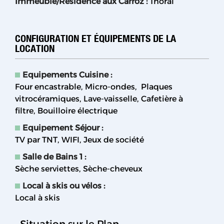
Immeuble/Résidence aux Carroz
:
Thoral
CONFIGURATION ET ÉQUIPEMENTS DE LA
LOCATION
Equipements Cuisine
:
Four encastrable
Micro-ondes
Plaques
vitrocéramiques
Lave-vaisselle
Cafetière à
filtre
Bouilloire électrique
Equipement Séjour
:
TV par TNT
WIFI
Jeux de société
Salle de Bains 1
:
Sèche serviettes
Sèche-cheveux
Local à skis ou vélos
:
Local à skis