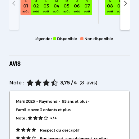
S
D
L
M
M
J
V
S
D
L
01
02
03
04
05
06
07
08
09
10
S32 sam. 01 août - 08 août
août
août
août
août
août
août
août
août
août
août
Légende :
Disponible
Non disponible
AVIS
Note :
3,75
/ 4
(
8
avis
)
Mars 2025
Raymond
65 ans et plus
Famille avec 3 enfants et plus
Note :
3
/ 4
Respect du descriptif
Equipement, ameublement, confort