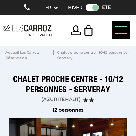
ÉTÉ
HIVER
|
Accueil Les Carroz
Chalet proche centre - 10/12 personnes -
Réservation
Serveray
CHALET PROCHE CENTRE - 10/12
PERSONNES - SERVERAY
(
AZURITEHAUT
)
12 personnes