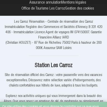
Assurance annulation
Mentions légales
Office de Tourisme Les Carroz
Gestion des cookies
Les Carroz Réservation - Centrale de réservation des Carroz
Immatriculation Registre des Commerces et Sociétés d'Annecy B 331 420
406 - Immatriculation Licence Agent de voyages IM 074150007. Garantie
Financière Allianz IARD
(Christian HOUZET) - 87 Rue de Richelieu 75002 Paris à hauteur de 200
000€. Assureur SAM Loisirs
Station Les Carroz
Site de réservation officiel des Carroz : votre passerelle vers des vacances
exceptionnelles. Découvrez notre sélection variée d'hébergements, des
chalets confortables aux hôtels de luxe, adaptés à tous les budgets.
Explorez nos activités uniques qui vous immergeront dans la beauté des
Alpes. Que vous soyez un amateur de ski, de randonnée ou simplement en
Ce site utilise des cookies et vous donne le contrôle sur ce que vous
quête de détente, nous avons quelque chose pour vous.