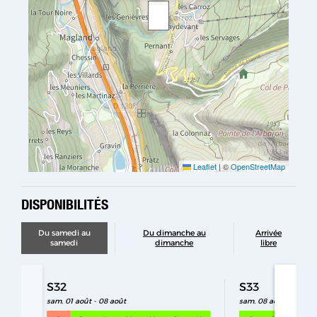
Leaflet
|
©
OpenStreetMap
DISPONIBILITÉS
Du samedi au
Du dimanche au
Arrivée
samedi
dimanche
libre
S32
S33
sam. 01 août - 08 août
sam. 08 août - 15 aoû