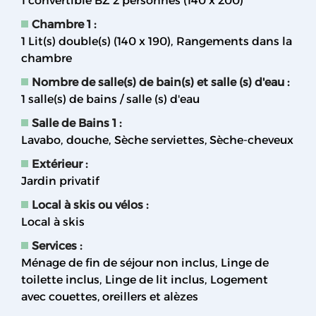
1 convertible BZ 2 personnes (140 x 200)
Chambre 1
:
1
Lit(s) double(s) (140 x 190)
Rangements dans la
chambre
Nombre de salle(s) de bain(s) et salle (s) d'eau
:
1
salle(s) de bains / salle (s) d'eau
Salle de Bains 1
:
Lavabo
douche
Sèche serviettes
Sèche-cheveux
Extérieur
:
Jardin privatif
Local à skis ou vélos
:
Local à skis
Services
:
Ménage de fin de séjour non inclus
Linge de
toilette inclus
Linge de lit inclus
Logement
avec couettes, oreillers et alèzes