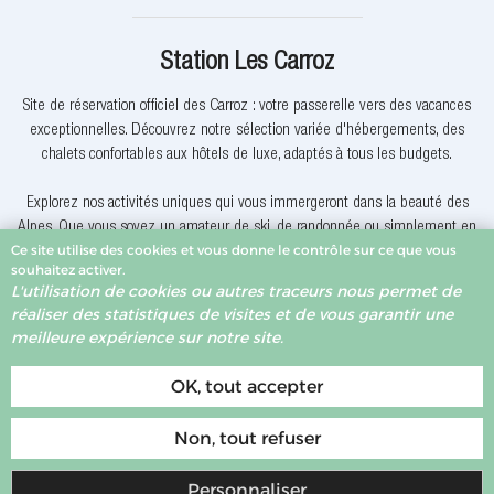
Station Les Carroz
Site de réservation officiel des Carroz : votre passerelle vers des vacances
exceptionnelles. Découvrez notre sélection variée d'hébergements, des
chalets confortables aux hôtels de luxe, adaptés à tous les budgets.
Explorez nos activités uniques qui vous immergeront dans la beauté des
Alpes. Que vous soyez un amateur de ski, de randonnée ou simplement en
Ce site utilise des cookies et vous donne le contrôle sur ce que vous
quête de détente, nous avons quelque chose pour vous.
souhaitez activer.
L'utilisation de cookies ou autres traceurs nous permet de
Pourquoi réserver avec nous? Nous offrons des offres exclusives, une
réaliser des statistiques de visites et de vous garantir une
assistance client dévouée et la garantie du meilleur prix. Votre expérience
meilleure expérience sur notre site.
de réservation est notre priorité.
OK, tout accepter
Non, tout refuser
Personnaliser