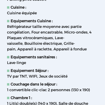
Cuisine
:
Cuisine équipée
Equipements Cuisine
:
Réfrigérateur taille moyenne avec partie
congélation
Four encastrable
Micro-ondes
4
Plaques vitrocéramiques
Lave-
vaisselle
Bouilloire électrique
Grille-
pain
Appareil à raclette
Appareil à fondue
Equipements sanitaires
:
Lave-linge
Equipement Séjour
:
TV par TNT
WIFI
Jeux de société
Couchage dans le séjour
:
1 convertible clic-clac 2 personnes (130 x 190)
Chambre 1
:
1
Lit(s) double(s) (140 x 190)
Salle de douche