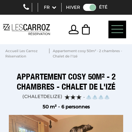
ÉTÉ
HIVER
|
Accueil Les Carroz
Appartement cosy 50m² - 2 chambres -
Réservation
Chalet de l'Izé
APPARTEMENT COSY 50M² - 2
CHAMBRES - CHALET DE L'IZÉ
(
CHALETDELIZE
)
50
m²
6 personnes