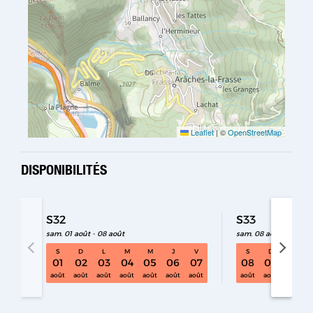
Leaflet
|
©
OpenStreetMap
DISPONIBILITÉS
S32
S33
sam. 01 août - 08 août
sam. 08 août - 15 aoû
S
D
L
M
M
J
V
S
D
L
S32 sam. 01 août - 08 août
01
02
03
04
05
06
07
08
09
10
août
août
août
août
août
août
août
août
août
août