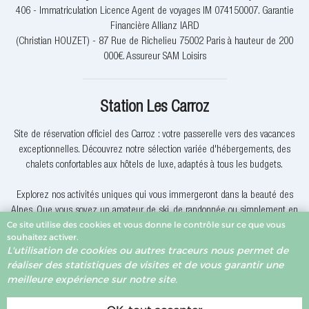
406 - Immatriculation Licence Agent de voyages IM 074150007. Garantie
Financière Allianz IARD
(Christian HOUZET) - 87 Rue de Richelieu 75002 Paris à hauteur de 200
000€. Assureur SAM Loisirs
Station Les Carroz
Site de réservation officiel des Carroz : votre passerelle vers des vacances
exceptionnelles. Découvrez notre sélection variée d'hébergements, des
chalets confortables aux hôtels de luxe, adaptés à tous les budgets.
Explorez nos activités uniques qui vous immergeront dans la beauté des
Alpes. Que vous soyez un amateur de ski, de randonnée ou simplement en
Ce site utilise des cookies et vous donne le contrôle sur ce que vous
quête de détente, nous avons quelque chose pour vous.
souhaitez activer.
L'utilisation de cookies ou autres traceurs nous permet de
Pourquoi réserver avec nous? Nous offrons des offres exclusives, une
réaliser des statistiques de visites et de vous garantir une
assistance client dévouée et la garantie du meilleur prix. Votre expérience
meilleure expérience sur notre site.
de réservation est notre priorité.