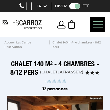
ÉTÉ
HIVER
|
Accueil Les Carroz
Chalet 140 m² - 4 chambres - 8/12
Réservation
pers
CHALET 140 M² - 4 CHAMBRES -
8/12 PERS
(
CHALETLAFRASSE12
)
12 personnes