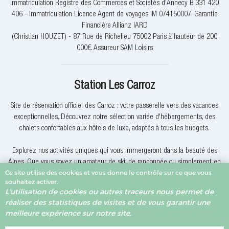
Immatriculation Registre des Commerces et Sociétés d'Annecy B 331 420
406 - Immatriculation Licence Agent de voyages IM 074150007. Garantie
Financière Allianz IARD
(Christian HOUZET) - 87 Rue de Richelieu 75002 Paris à hauteur de 200
000€. Assureur SAM Loisirs
Station Les Carroz
Site de réservation officiel des Carroz : votre passerelle vers des vacances
exceptionnelles. Découvrez notre sélection variée d'hébergements, des
chalets confortables aux hôtels de luxe, adaptés à tous les budgets.
Explorez nos activités uniques qui vous immergeront dans la beauté des
Alpes. Que vous soyez un amateur de ski, de randonnée ou simplement en
Ce site utilise des cookies et vous donne le contrôle sur ce que vous
quête de détente, nous avons quelque chose pour vous.
souhaitez activer.
L'utilisation de cookies ou autres traceurs nous permet de
Pourquoi réserver avec nous? Nous offrons des offres exclusives, une
réaliser des statistiques de visites et de vous garantir une
assistance client dévouée et la garantie du meilleur prix. Votre expérience
meilleure expérience sur notre site.
de réservation est notre priorité.