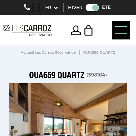
ÉTÉ
HIVER
|
Accueil Les Carroz Réservation
QUA659 QUARTZ
QUA659 QUARTZ
(
598104
)