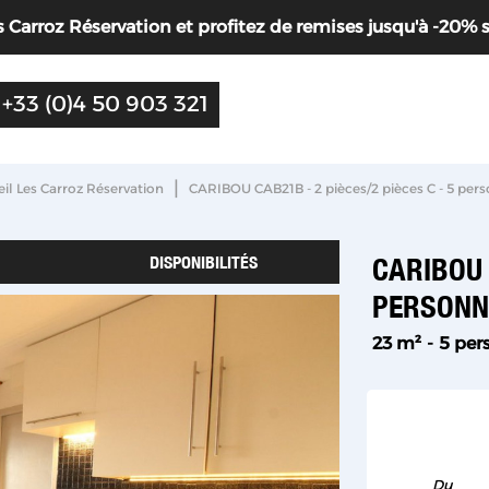
Carroz Réservation et profitez de remises jusqu'à -20% sur 
+33 (0)4 50 903 321
|
il Les Carroz Réservation
CARIBOU CAB21B - 2 pièces/2 pièces C - 5 per
DISPONIBILITÉS
CARIBOU 
PERSON
23
m²
5 per
Du