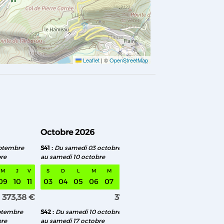
Leaflet
|
©
OpenStreetMap
Octobre 2026
Novembre 2026
ptembre
S41
Du samedi 03 octobre
S46
Du samedi 07 no
re
au samedi 10 octobre
au samedi 14 novembr
M
J
V
S
D
L
M
M
J
V
S
D
L
M
09
10
11
03
04
05
06
07
08
09
07
08
09
10
373,38 €
373,38 €
ptembre
S42
Du samedi 10 octobre
S47
Du samedi 14 nov
bre
au samedi 17 octobre
au samedi 21 novembr