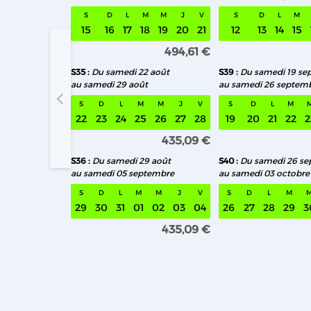
S
D
L
M
M
J
V
S
D
L
M
15
16
17
18
19
20
21
12
13
14
15
494,61 €
S35
Du samedi 22 août
S39
Du samedi 19 se
au samedi 29 août
au samedi 26 septem
S33 Du sa
S
D
L
M
M
J
V
S
D
L
M
22
23
24
25
26
27
28
19
20
21
22
2
435,09 €
S36
Du samedi 29 août
S40
Du samedi 26 s
au samedi 05 septembre
au samedi 03 octobre
S
D
L
M
M
J
V
S
D
L
M
29
30
31
01
02
03
04
26
27
28
29
3
435,09 €