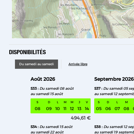
DISPONIBILITÉS
Du samedi au samedi
Arrivée libre
Août 2026
Septembre 2026
S33
Du samedi 08 août
S37
Du samedi 05 se
au samedi 15 août
au samedi 12 septemb
S
D
L
M
M
J
V
S
D
L
M
08
09
10
11
12
13
14
05
06
07
08
494,61 €
S34
Du samedi 15 août
S38
Du samedi 12 se
au samedi 22 août
au samedi 19 septem