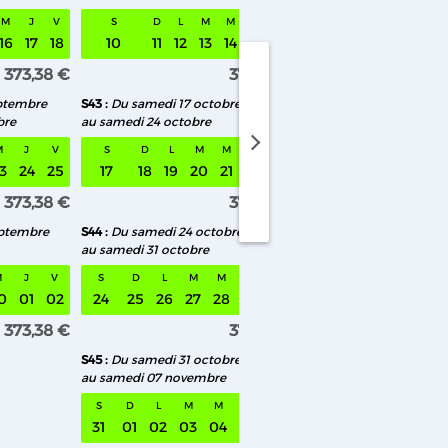
M
J
V
S
D
L
M
M
J
V
S
D
L
M
M
16
17
18
10
11
12
13
14
15
16
14
15
16
17
1
373,38 €
373,38 €
ptembre
S43
Du samedi 17 octobre
S48
Du samedi 21 nov
bre
au samedi 24 octobre
au samedi 28 novembr
medi 08 août au samedi 15 août
M
J
V
S
D
L
M
M
J
V
S
D
L
M
M
3
24
25
17
18
19
20
21
22
23
21
22
23
24
2
373,38 €
373,38 €
eptembre
S44
Du samedi 24 octobre
S49
Du samedi 28 no
au samedi 31 octobre
au samedi 05 décembr
M
J
V
S
D
L
M
M
J
V
S
D
L
M
M
0
01
02
24
25
26
27
28
29
30
28
29
30
01
02
373,38 €
373,38 €
S45
Du samedi 31 octobre
au samedi 07 novembre
S
D
L
M
M
J
V
31
01
02
03
04
05
06