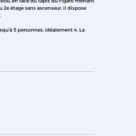
ibou, en face du tapis du Figaro menant
u 2e étage sans ascenseur, il dispose
.
usqu’à 5 personnes, idéalement 4. La