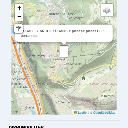
+
−
ESCALE BLANCHE ESCA08 - 2 pièces/2 pièces C - 5
personnes
Leaflet
|
©
OpenStreetMap
DISPONIBILITÉS