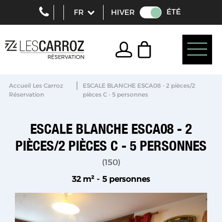
ÉTÉ
HIVER
|
Accueil Les Carroz
ESCALE BLANCHE ESCA08 - 2 pièces/2
Réservation
pièces C - 5 personnes
ESCALE BLANCHE ESCA08 - 2
PIÈCES/2 PIÈCES C - 5 PERSONNES
(
150
)
32
m²
5 personnes