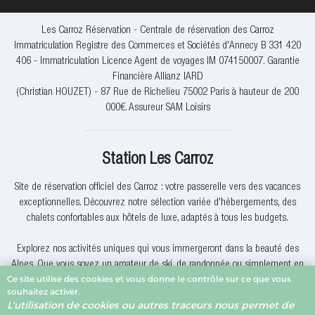
Les Carroz Réservation - Centrale de réservation des Carroz
Immatriculation Registre des Commerces et Sociétés d'Annecy B 331 420
406 - Immatriculation Licence Agent de voyages IM 074150007. Garantie
Financière Allianz IARD
(Christian HOUZET) - 87 Rue de Richelieu 75002 Paris à hauteur de 200
000€. Assureur SAM Loisirs
Station Les Carroz
Site de réservation officiel des Carroz : votre passerelle vers des vacances
exceptionnelles. Découvrez notre sélection variée d'hébergements, des
chalets confortables aux hôtels de luxe, adaptés à tous les budgets.
Explorez nos activités uniques qui vous immergeront dans la beauté des
Alpes. Que vous soyez un amateur de ski, de randonnée ou simplement en
Ce site utilise des cookies et vous donne le contrôle sur ce que vous
quête de détente, nous avons quelque chose pour vous.
souhaitez activer.
L'utilisation de cookies ou autres traceurs nous permet de
Pourquoi réserver avec nous? Nous offrons des offres exclusives, une