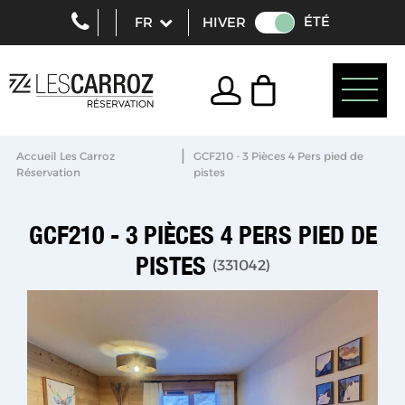
ÉTÉ
HIVER
|
Accueil Les Carroz
GCF210 - 3 Pièces 4 Pers pied de
Réservation
pistes
GCF210 - 3 PIÈCES 4 PERS PIED DE
PISTES
(
331042
)