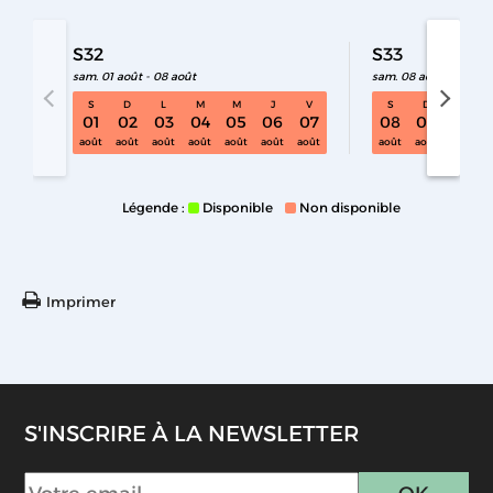
S32
S33
sam. 01 août - 08 août
sam. 08 août - 15 aoû
S
D
L
M
M
J
V
S
D
L
S32 sam. 01 août - 08 août
01
02
03
04
05
06
07
08
09
10
août
août
août
août
août
août
août
août
août
août
Légende :
Disponible
Non disponible
Imprimer
S'INSCRIRE À LA NEWSLETTER