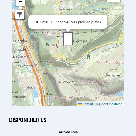
−
GCF210 - 3 Pièces 4 Pers pied de pistes
Leaflet
|
©
OpenStreetMap
DISPONIBILITÉS
Arrivée libre