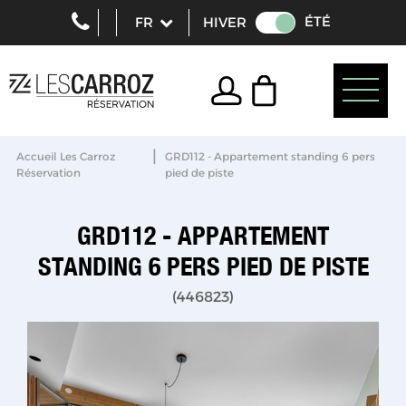
ÉTÉ
HIVER
|
Accueil Les Carroz
GRD112 - Appartement standing 6 pers
Réservation
pied de piste
GRD112 - APPARTEMENT
STANDING 6 PERS PIED DE PISTE
(
446823
)