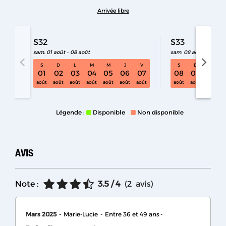
Arrivée libre
S32
S33
sam. 01 août - 08 août
sam. 08 août - 15 aoû
S
D
L
M
M
J
V
S
D
L
S32 sam. 01 août - 08 août
01
02
03
04
05
06
07
08
09
10
août
août
août
août
août
août
août
août
août
août
Légende :
Disponible
Non disponible
AVIS
Note :
3.5
/ 4
(
2
avis
)
Mars 2025
Marie-Lucie
Entre 36 et 49 ans