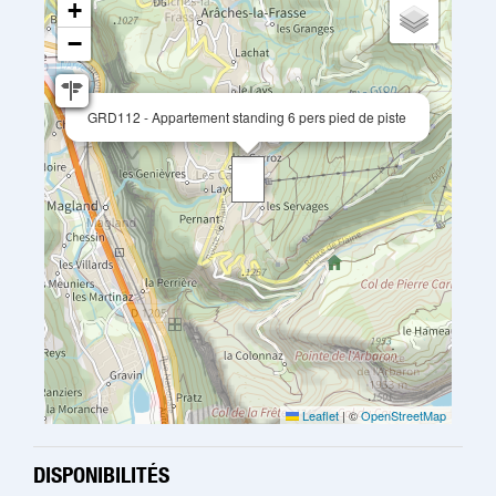
+
−
GRD112 - Appartement standing 6 pers pied de piste
Leaflet
|
©
OpenStreetMap
DISPONIBILITÉS