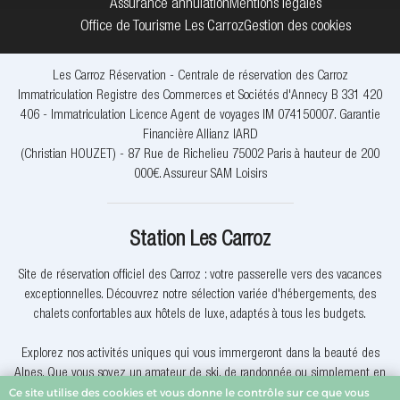
Assurance annulation
Mentions légales
Office de Tourisme Les Carroz
Gestion des cookies
Les Carroz Réservation - Centrale de réservation des Carroz
Immatriculation Registre des Commerces et Sociétés d'Annecy B 331 420
406 - Immatriculation Licence Agent de voyages IM 074150007. Garantie
Financière Allianz IARD
(Christian HOUZET) - 87 Rue de Richelieu 75002 Paris à hauteur de 200
000€. Assureur SAM Loisirs
Station Les Carroz
Site de réservation officiel des Carroz : votre passerelle vers des vacances
exceptionnelles. Découvrez notre sélection variée d'hébergements, des
chalets confortables aux hôtels de luxe, adaptés à tous les budgets.
Explorez nos activités uniques qui vous immergeront dans la beauté des
Alpes. Que vous soyez un amateur de ski, de randonnée ou simplement en
Ce site utilise des cookies et vous donne le contrôle sur ce que vous
quête de détente, nous avons quelque chose pour vous.