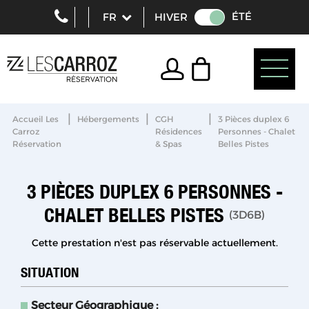
ÉTÉ
HIVER
|
|
|
Accueil Les
Hébergements
CGH
3 Pièces duplex 6
Carroz
Résidences
Personnes - Chalet
Réservation
& Spas
Belles Pistes
3 PIÈCES DUPLEX 6 PERSONNES -
CHALET BELLES PISTES
(
3D6B
)
Cette prestation n'est pas réservable actuellement.
SITUATION
Secteur Géographique :