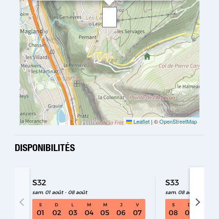
Leaflet
|
©
OpenStreetMap
DISPONIBILITÉS
S32
S33
sam. 01 août - 08 août
sam. 08 août - 15 aoû
S
D
L
M
M
J
V
S
D
L
S32 sam. 01 août - 08 août
01
02
03
04
05
06
07
08
09
10