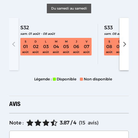
Du samedi au samedi
S32
S33
sam. 01 août - 08 août
sam. 08 août - 15 aoû
S
D
L
M
M
J
V
S
D
L
01
02
03
04
05
06
07
08
09
10
S32 sam. 01 août - 08 août
août
août
août
août
août
août
août
août
août
août
Légende :
Disponible
Non disponible
AVIS
Note :
3.87
/ 4
(
15
avis
)