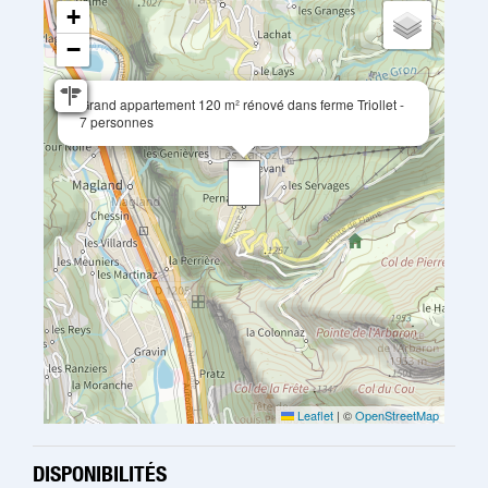
+
−
Grand appartement 120 m² rénové dans ferme Triollet -
7 personnes
Leaflet
|
©
OpenStreetMap
DISPONIBILITÉS