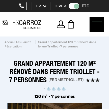
ÉTÉ
HIVER
|
Accueil Les Carroz
Grand appartement 120 m² rénové dans
Réservation
ferme Triollet - 7 personnes
GRAND APPARTEMENT 120 M²
RÉNOVÉ DANS FERME TRIOLLET -
7 PERSONNES
(
FERMETRIOLLET
)
120
m²
7 personnes