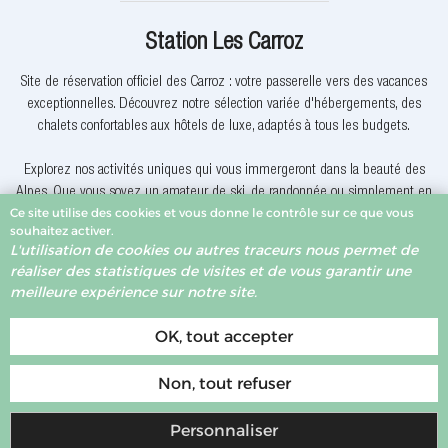
Station Les Carroz
Site de réservation officiel des Carroz : votre passerelle vers des vacances
exceptionnelles. Découvrez notre sélection variée d'hébergements, des
chalets confortables aux hôtels de luxe, adaptés à tous les budgets.
Explorez nos activités uniques qui vous immergeront dans la beauté des
Alpes. Que vous soyez un amateur de ski, de randonnée ou simplement en
Ce site utilise des cookies et vous donne le contrôle sur ce que vous
quête de détente, nous avons quelque chose pour vous.
souhaitez activer.
L'utilisation de cookies ou autres traceurs nous permet de
Pourquoi réserver avec nous? Nous offrons des offres exclusives, une
réaliser des statistiques de visites et de vous garantir une
assistance client dévouée et la garantie du meilleur prix. Votre expérience
meilleure expérience sur notre site.
de réservation est notre priorité.
OK, tout accepter
Non, tout refuser
Personnaliser