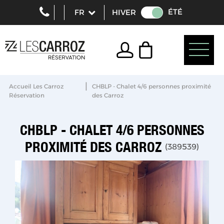
ÉTÉ
HIVER
|
Accueil Les Carroz
CHBLP - Chalet 4/6 personnes proximité
Réservation
des Carroz
CHBLP - CHALET 4/6 PERSONNES
PROXIMITÉ DES CARROZ
(
389539
)