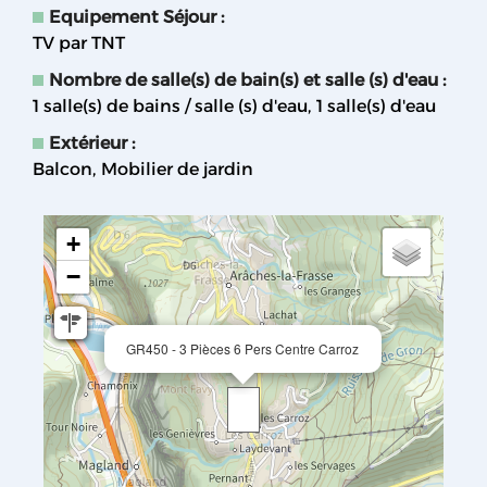
Equipement Séjour
:
TV par TNT
Nombre de salle(s) de bain(s) et salle (s) d'eau
:
1
salle(s) de bains / salle (s) d'eau
1
salle(s) d'eau
Extérieur
:
Balcon
Mobilier de jardin
+
−
GR450 - 3 Pièces 6 Pers Centre Carroz