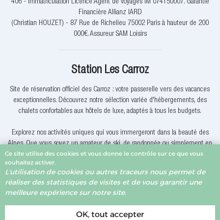
406 - Immatriculation Licence Agent de voyages IM 074150007. Garantie
Financière Allianz IARD
(Christian HOUZET) - 87 Rue de Richelieu 75002 Paris à hauteur de 200
000€. Assureur SAM Loisirs
Station Les Carroz
Site de réservation officiel des Carroz : votre passerelle vers des vacances
exceptionnelles. Découvrez notre sélection variée d'hébergements, des
chalets confortables aux hôtels de luxe, adaptés à tous les budgets.
Explorez nos activités uniques qui vous immergeront dans la beauté des
Alpes. Que vous soyez un amateur de ski, de randonnée ou simplement en
Ce site utilise des cookies et vous donne le contrôle sur ce que vous
quête de détente, nous avons quelque chose pour vous.
souhaitez activer.
L'utilisation de cookies ou autres traceurs nous permet de
Pourquoi réserver avec nous? Nous offrons des offres exclusives, une
réaliser des statistiques de visites et de vous garantir une
assistance client dévouée et la garantie du meilleur prix. Votre expérience
meilleure expérience sur notre site.
de réservation est notre priorité.
OK, tout accepter