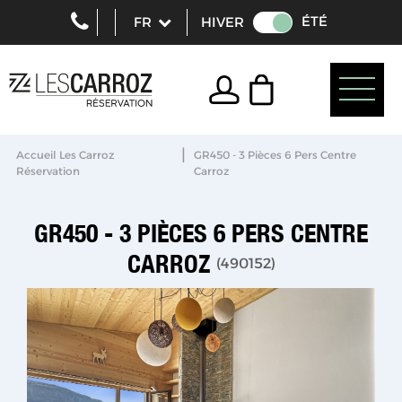
ÉTÉ
HIVER
|
Accueil Les Carroz
GR450 - 3 Pièces 6 Pers Centre
Réservation
Carroz
GR450 - 3 PIÈCES 6 PERS CENTRE
CARROZ
(
490152
)