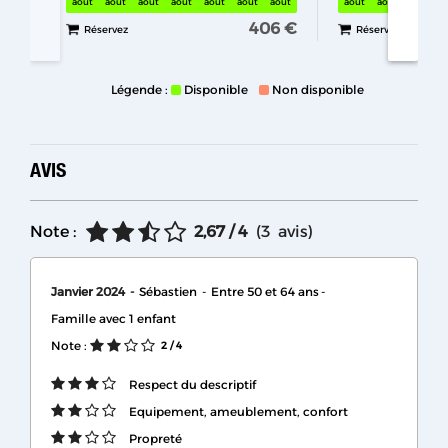
août
août
août
août
août
août
août
août
août
août
406 €
Réservez
Réservez
Légende :
Disponible
Non disponible
AVIS
Note :
2,67
/ 4
(
3
avis
)
Janvier 2024
Sébastien
Entre 50 et 64 ans
Famille avec 1 enfant
Note :
2
/ 4
Respect du descriptif
Equipement, ameublement, confort
Propreté