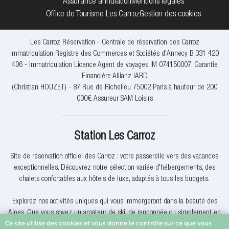
Assurance annulation
Mentions légales
Office de Tourisme Les Carroz
Gestion des cookies
Les Carroz Réservation - Centrale de réservation des Carroz
Immatriculation Registre des Commerces et Sociétés d'Annecy B 331 420
406 - Immatriculation Licence Agent de voyages IM 074150007. Garantie
Financière Allianz IARD
(Christian HOUZET) - 87 Rue de Richelieu 75002 Paris à hauteur de 200
000€. Assureur SAM Loisirs
Station Les Carroz
Site de réservation officiel des Carroz : votre passerelle vers des vacances
exceptionnelles. Découvrez notre sélection variée d'hébergements, des
chalets confortables aux hôtels de luxe, adaptés à tous les budgets.
Explorez nos activités uniques qui vous immergeront dans la beauté des
Alpes. Que vous soyez un amateur de ski, de randonnée ou simplement en
Ce site utilise des cookies et vous donne le contrôle sur ce que vous
quête de détente, nous avons quelque chose pour vous.