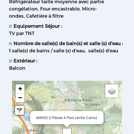
Réfrigérateur taille moyenne avec partie
congélation
Four encastrable
Micro-
ondes
Cafetière à filtre
Equipement Séjour
:
TV par TNT
Nombre de salle(s) de bain(s) et salle (s) d'eau
:
1
salle(s) de bains / salle (s) d'eau
salle(s) d'eau
Extérieur
:
Balcon
+
−
MA002 2 Pièces 4 Pers centre Carroz