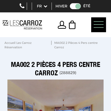
ÉTÉ
HIVER
|
Accueil Les Carroz
MA002 2 Pièces 4 Pers centre
Réservation
Carroz
MA002 2 PIÈCES 4 PERS CENTRE
CARROZ
(
288829
)