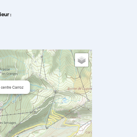
ieur
:
 centre Carroz