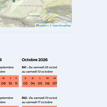
Leaflet
|
©
OpenStreetMap
6
Octobre 2026
Novembre 2026
septembre
S41
Du samedi 03 octobre
S46
Du samedi 07 n
mbre
au samedi 10 octobre
au samedi 14 novemb
M
J
V
S
D
L
M
M
J
V
S
D
L
M
09
10
11
03
04
05
06
07
08
09
07
08
09
10
eptembre
S42
Du samedi 10 octobre
S47
Du samedi 14 n
mbre
au samedi 17 octobre
au samedi 21 novemb