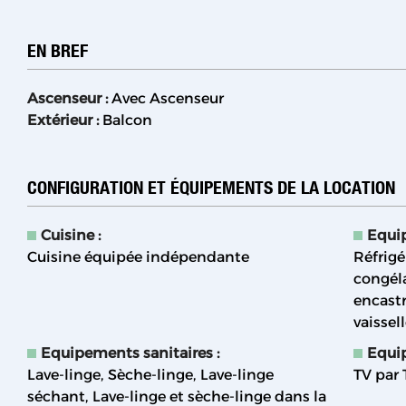
EN BREF
Ascenseur
:
Avec Ascenseur
Extérieur
:
Balcon
CONFIGURATION ET ÉQUIPEMENTS DE LA LOCATION
Cuisine
:
Equi
Cuisine équipée indépendante
Réfrigé
congél
encast
vaissel
Equipements sanitaires
:
Equi
Lave-linge
Sèche-linge
Lave-linge
TV par
séchant
Lave-linge et sèche-linge dans la