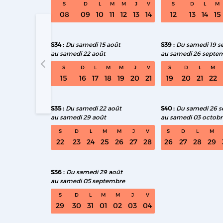
S
D
L
M
M
J
V
S
D
L
M
08
09
10
11
12
13
14
12
13
14
15
S34
Du samedi 15 août
S39
Du samedi 19 
au samedi 22 août
au samedi 26 septe
S32 Du sa
S
D
L
M
M
J
V
S
D
L
M
15
16
17
18
19
20
21
19
20
21
22
S35
Du samedi 22 août
S40
Du samedi 26 
au samedi 29 août
au samedi 03 octobr
S
D
L
M
M
J
V
S
D
L
M
22
23
24
25
26
27
28
26
27
28
29
S36
Du samedi 29 août
au samedi 05 septembre
S
D
L
M
M
J
V
29
30
31
01
02
03
04