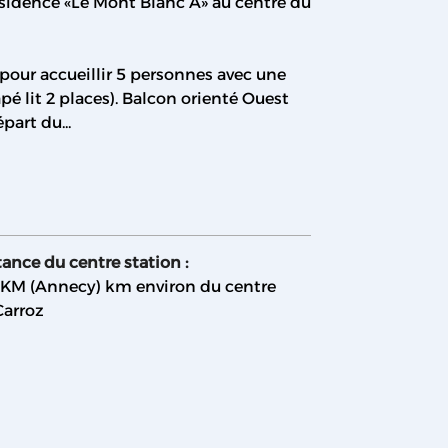
résidence «Le Mont Blanc A» au centre du
our accueillir 5 personnes avec une
apé lit 2 places). Balcon orienté Ouest
part du...
tance du centre station :
 KM (Annecy)
km environ du centre
Carroz