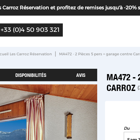
Carroz Réservation et profitez de remises jusqu'à -20% sur 
+33 (0)4 50 903 321
|
cueil Les Carroz Réservation
MA472 - 2 Pièces 5 pers + garage centre Car
DISPONIBILITÉS
AVIS
MA472 - 
CARROZ
(
Du