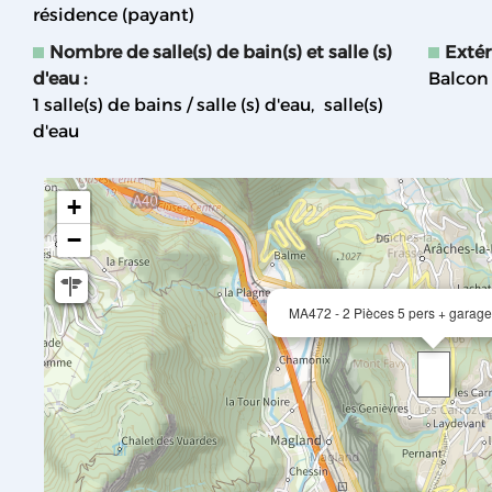
résidence (payant)
Nombre de salle(s) de bain(s) et salle (s)
Extér
d'eau
:
Balcon
1
salle(s) de bains / salle (s) d'eau
salle(s)
d'eau
+
−
MA472 - 2 Pièces 5 pers + garage