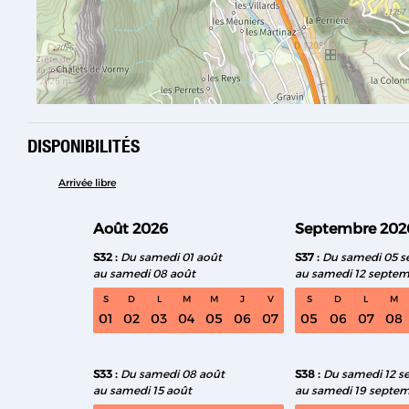
DISPONIBILITÉS
Arrivée libre
Août 2026
Septembre 202
S32
Du samedi 01 août
S37
Du samedi 05 
au samedi 08 août
au samedi 12 septe
S
D
L
M
M
J
V
S
D
L
M
01
02
03
04
05
06
07
05
06
07
08
S33
Du samedi 08 août
S38
Du samedi 12 s
au samedi 15 août
au samedi 19 septe