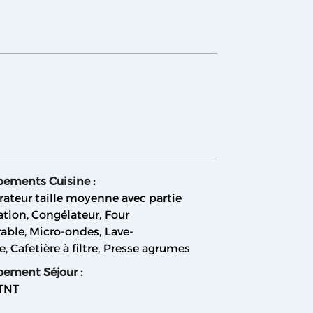
pements Cuisine
:
rateur taille moyenne avec partie
ation
Congélateur
Four
rable
Micro-ondes
Lave-
le
Cafetière à filtre
Presse agrumes
pement Séjour
:
 TNT