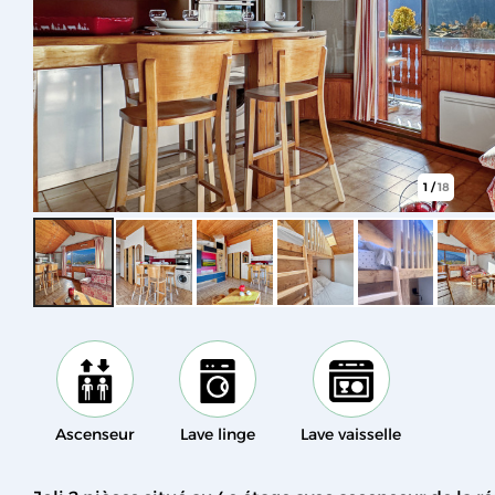
1
/
18
Ascenseur
Lave linge
Lave vaisselle