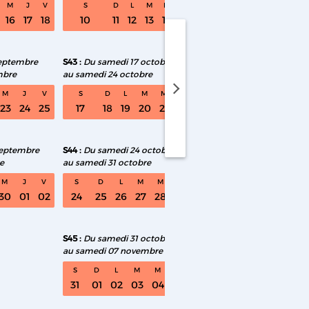
M
J
V
S
D
L
M
M
J
V
S
D
L
M
16
17
18
10
11
12
13
14
15
16
14
15
16
17
septembre
S43
Du samedi 17 octobre
S48
Du samedi 21 n
mbre
au samedi 24 octobre
au samedi 28 novem
medi 01 août au samedi 08 août
M
J
V
S
D
L
M
M
J
V
S
D
L
M
23
24
25
17
18
19
20
21
22
23
21
22
23
24
septembre
S44
Du samedi 24 octobre
S49
Du samedi 28 n
e
au samedi 31 octobre
au samedi 05 décem
M
J
V
S
D
L
M
M
J
V
S
D
L
M
30
01
02
24
25
26
27
28
29
30
28
29
30
01
S45
Du samedi 31 octobre
au samedi 07 novembre
S
D
L
M
M
J
V
31
01
02
03
04
05
06