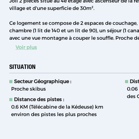
Joli 2 pièces situé au 4e étage avec ascenseur de la 
village et d'une superficie de 30m².
Ce logement se compose de 2 espaces de couchage, p
chambre (1 lit de 140 et un lit de 90), un séjour (1 can
avec une vue montagne à couper le souffle. Proche dé
Voir plus
SITUATION
Secteur Géographique :
Dis
Proche skibus
0.06
des 
Distance des pistes :
0.6 KM (Télécabine de la Kédeuse)
km
environ des pistes les plus proches