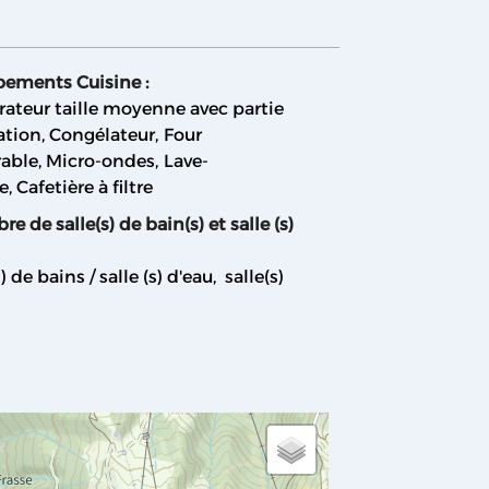
pements Cuisine
:
rateur taille moyenne avec partie
ation
Congélateur
Four
rable
Micro-ondes
Lave-
le
Cafetière à filtre
e de salle(s) de bain(s) et salle (s)
s) de bains / salle (s) d'eau
salle(s)