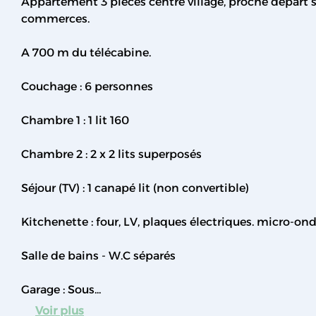
Appartement 3 pièces centre village, proche départ s
commerces.
A 700 m du télécabine.
Couchage : 6 personnes
Chambre 1 : 1 lit 160
Chambre 2 : 2 x 2 lits superposés
Séjour (TV) : 1 canapé lit (non convertible)
Kitchenette : four, LV, plaques électriques. micro-ond
Salle de bains - W.C séparés
Garage : Sous...
Voir plus