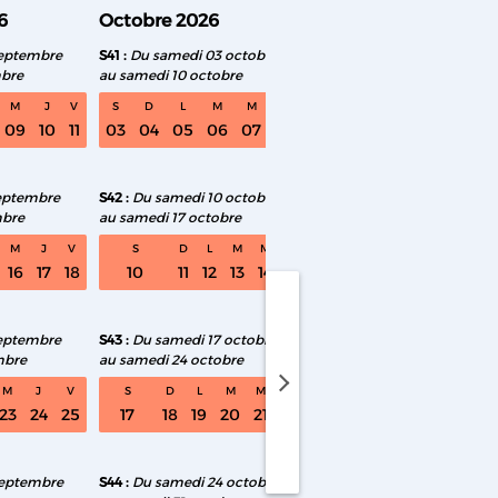
6
Octobre 2026
Novembre 2026
septembre
S41
Du samedi 03 octobre
S46
Du samedi 07 n
mbre
au samedi 10 octobre
au samedi 14 novemb
M
J
V
S
D
L
M
M
J
V
S
D
L
M
09
10
11
03
04
05
06
07
08
09
07
08
09
10
eptembre
S42
Du samedi 10 octobre
S47
Du samedi 14 no
mbre
au samedi 17 octobre
au samedi 21 novemb
M
J
V
S
D
L
M
M
J
V
S
D
L
M
16
17
18
10
11
12
13
14
15
16
14
15
16
17
septembre
S43
Du samedi 17 octobre
S48
Du samedi 21 n
mbre
au samedi 24 octobre
au samedi 28 novemb
medi 01 août au samedi 08 août
M
J
V
S
D
L
M
M
J
V
S
D
L
M
23
24
25
17
18
19
20
21
22
23
21
22
23
24
septembre
S44
Du samedi 24 octobre
S49
Du samedi 28 n