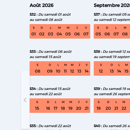
Août 2026
Septembre 202
S32
Du samedi 01 août
S37
Du samedi 05 
au samedi 08 août
au samedi 12 septe
S
D
L
M
M
J
V
S
D
L
M
01
02
03
04
05
06
07
05
06
07
08
S33
Du samedi 08 août
S38
Du samedi 12 s
au samedi 15 août
au samedi 19 septe
S
D
L
M
M
J
V
S
D
L
M
08
09
10
11
12
13
14
12
13
14
15
S34
Du samedi 15 août
S39
Du samedi 19 
au samedi 22 août
au samedi 26 septe
S32 Du sa
S
D
L
M
M
J
V
S
D
L
M
15
16
17
18
19
20
21
19
20
21
22
S35
Du samedi 22 août
S40
Du samedi 26 