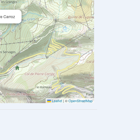
re Carroz
Leaflet
|
©
OpenStreetMap