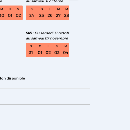
e
au samedi 31 octobre
au samedi 05 décemb
M
J
V
S
D
L
M
M
J
V
S
D
L
M
30
01
02
24
25
26
27
28
29
30
28
29
30
01
0
S45
Du samedi 31 octobre
au samedi 07 novembre
S
D
L
M
M
J
V
31
01
02
03
04
05
06
Non disponible