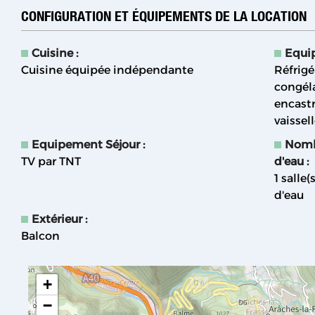
CONFIGURATION ET ÉQUIPEMENTS DE LA LOCATION
Cuisine
:
Equi
Cuisine équipée indépendante
Réfrigé
congél
encast
vaissel
Equipement Séjour
:
Nombr
TV par TNT
d'eau
:
1
salle(
d'eau
Extérieur
:
Balcon
+
−