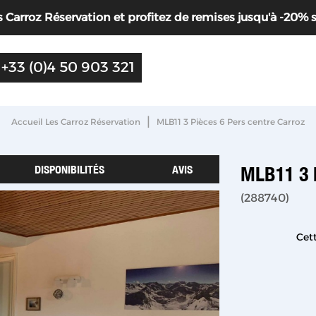
Carroz Réservation et profitez de remises jusqu'à -20% sur 
+33 (0)4 50 903 321
|
Accueil Les Carroz Réservation
MLB11 3 Pièces 6 Pers centre Carroz
DISPONIBILITÉS
AVIS
MLB11 3 
(
288740
)
Cett