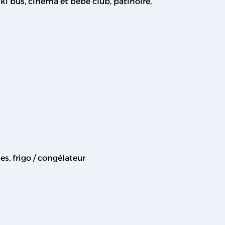
ki bus, cinéma et bébé club, patinoire,
es, frigo / congélateur