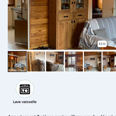
1
/
35
Lave vaisselle