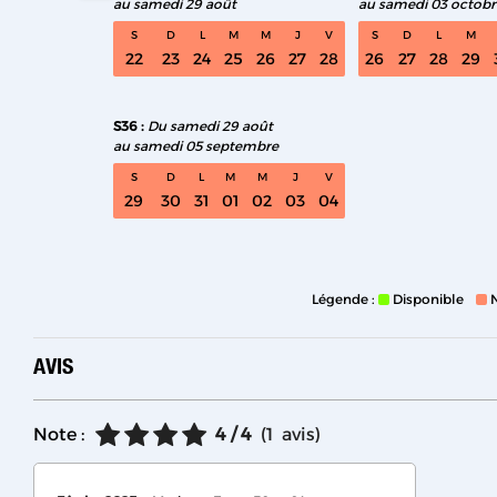
au samedi 29 août
au samedi 03 octobr
S
D
L
M
M
J
V
S
D
L
M
22
23
24
25
26
27
28
26
27
28
29
S36
Du samedi 29 août
au samedi 05 septembre
S
D
L
M
M
J
V
29
30
31
01
02
03
04
Légende :
Disponible
AVIS
Note :
4
/ 4
(
1
avis
)