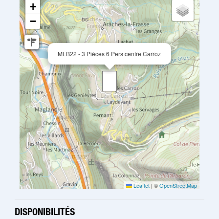
+
−
MLB22 - 3 Pièces 6 Pers centre Carroz
Leaflet
|
©
OpenStreetMap
DISPONIBILITÉS