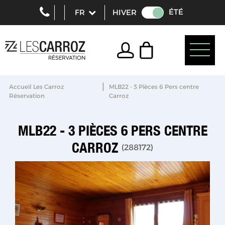
ÉTÉ
HIVER
|
Accueil Les Carroz
MLB22 - 3 Pièces 6 Pers centre
Réservation
Carroz
MLB22 - 3 PIÈCES 6 PERS CENTRE
CARROZ
(
288172
)