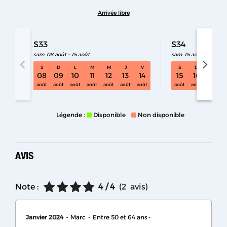
Arrivée libre
S33
S34
sam. 08 août - 15 août
sam. 15 août - 22 août
S
D
L
M
M
J
V
S
D
L
S33 sam. 08 août - 15 août
08
09
10
11
12
13
14
15
16
17
août
août
août
août
août
août
août
août
août
août
Légende :
Disponible
Non disponible
AVIS
Note :
4
/ 4
(
2
avis
)
Janvier 2024
Marc
Entre 50 et 64 ans