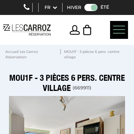
ÉTÉ
HIVER
|
Accueil Les Carroz
MOU1F - 3 pièces 6 pers. centre
Réservation
village
MOU1F - 3 PIÈCES 6 PERS. CENTRE
VILLAGE
(
669911
)