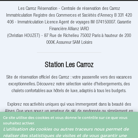
Les Carroz Réservation - Centrale de réservation des Carroz
Immatriculation Registre des Commerces et Sociétés d'Annecy B 331 420
406 - Immatriculation Licence Agent de voyages IM 074150007. Garantie
Financière Allianz IARD
(Christian HOUZET) - 87 Rue de Richelieu 75002 Paris à hauteur de 200
000€. Assureur SAM Loisirs
Station Les Carroz
Site de réservation officiel des Carroz : votre passerelle vers des vacances
exceptionnelles. Découvrez notre sélection variée d'hébergements, des
chalets confortables aux hôtels de luxe, adaptés à tous les budgets.
Explorez nos activités uniques qui vous immergeront dans la beauté des
Alpes. Que vous soyez un amateur de ski, de randonnée ou simplement en
Ce site utilise des cookies et vous donne le contrôle sur ce que vous
quête de détente, nous avons quelque chose pour vous.
souhaitez activer.
L'utilisation de cookies ou autres traceurs nous permet de
Pourquoi réserver avec nous? Nous offrons des offres exclusives, une
réaliser des statistiques de visites et de vous garantir une