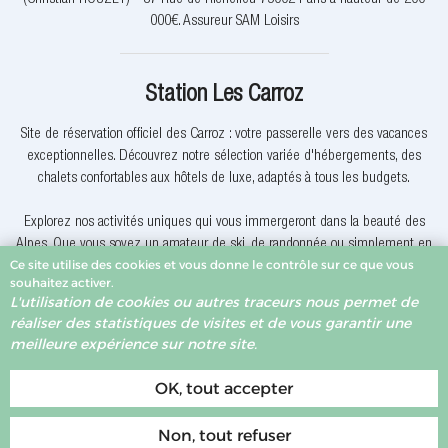
000€. Assureur SAM Loisirs
Station Les Carroz
Site de réservation officiel des Carroz : votre passerelle vers des vacances
exceptionnelles. Découvrez notre sélection variée d'hébergements, des
chalets confortables aux hôtels de luxe, adaptés à tous les budgets.
Explorez nos activités uniques qui vous immergeront dans la beauté des
Alpes. Que vous soyez un amateur de ski, de randonnée ou simplement en
Ce site utilise des cookies et vous donne le contrôle sur ce que vous
quête de détente, nous avons quelque chose pour vous.
souhaitez activer.
L'utilisation de cookies ou autres traceurs nous permet de
Pourquoi réserver avec nous? Nous offrons des offres exclusives, une
réaliser des statistiques de visites et de vous garantir une
assistance client dévouée et la garantie du meilleur prix. Votre expérience
meilleure expérience sur notre site.
de réservation est notre priorité.
OK, tout accepter
Non, tout refuser