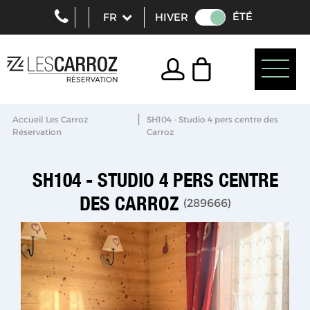
ÉTÉ
HIVER
|
Accueil Les Carroz
SH104 - Studio 4 pers centre des
Réservation
Carroz
SH104 - STUDIO 4 PERS CENTRE
DES CARROZ
(
289666
)