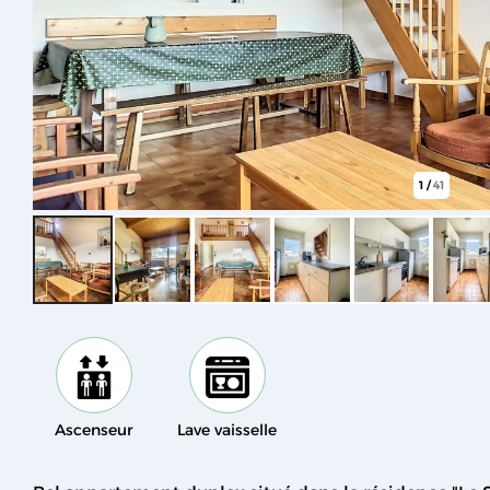
1
/
41
Ascenseur
Lave vaisselle