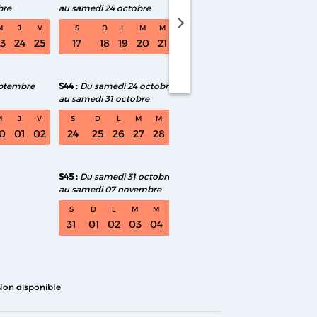
bre
au samedi 24 octobre
au samedi 28 novembr
medi 08 août au samedi 15 août
M
J
V
S
D
L
M
M
J
V
S
D
L
M
3
24
25
17
18
19
20
21
22
23
21
22
23
24
2
eptembre
S44
Du samedi 24 octobre
S49
Du samedi 28 no
au samedi 31 octobre
au samedi 05 décembr
M
J
V
S
D
L
M
M
J
V
S
D
L
M
M
0
01
02
24
25
26
27
28
29
30
28
29
30
01
0
S45
Du samedi 31 octobre
au samedi 07 novembre
S
D
L
M
M
J
V
31
01
02
03
04
05
06
Non disponible