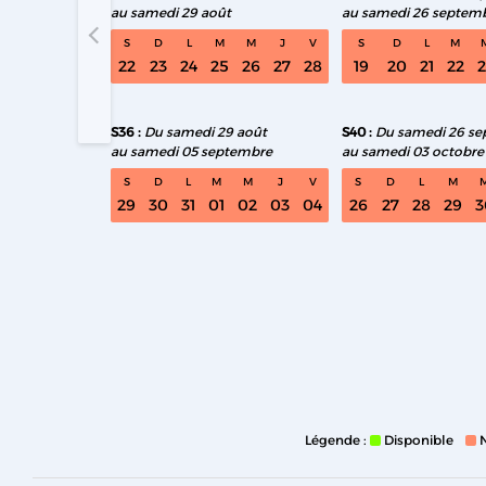
au samedi 29 août
au samedi 26 septem
S33 Du sa
S
D
L
M
M
J
V
S
D
L
M
22
23
24
25
26
27
28
19
20
21
22
2
S36
Du samedi 29 août
S40
Du samedi 26 s
au samedi 05 septembre
au samedi 03 octobre
S
D
L
M
M
J
V
S
D
L
M
29
30
31
01
02
03
04
26
27
28
29
3
Légende :
Disponible