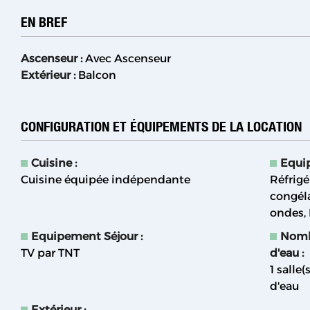
EN BREF
Ascenseur
:
Avec Ascenseur
Extérieur
:
Balcon
CONFIGURATION ET ÉQUIPEMENTS DE LA LOCATION
Cuisine
:
Equi
Cuisine équipée indépendante
Réfrigé
congél
ondes
Equipement Séjour
:
Nombr
TV par TNT
d'eau
:
1
salle(
d'eau
Extérieur
: