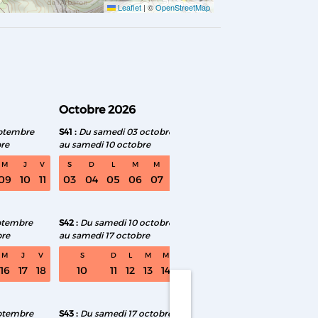
Leaflet
|
©
OpenStreetMap
Octobre 2026
Novembre 2026
ptembre
S41
Du samedi 03 octobre
S46
Du samedi 07 no
re
au samedi 10 octobre
au samedi 14 novembr
M
J
V
S
D
L
M
M
J
V
S
D
L
M
09
10
11
03
04
05
06
07
08
09
07
08
09
10
ptembre
S42
Du samedi 10 octobre
S47
Du samedi 14 no
bre
au samedi 17 octobre
au samedi 21 novembr
M
J
V
S
D
L
M
M
J
V
S
D
L
M
16
17
18
10
11
12
13
14
15
16
14
15
16
17
1
ptembre
S43
Du samedi 17 octobre
S48
Du samedi 21 no