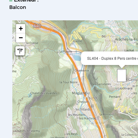
Balcon
+
−
SL404 - Duplex 8 Pers centre