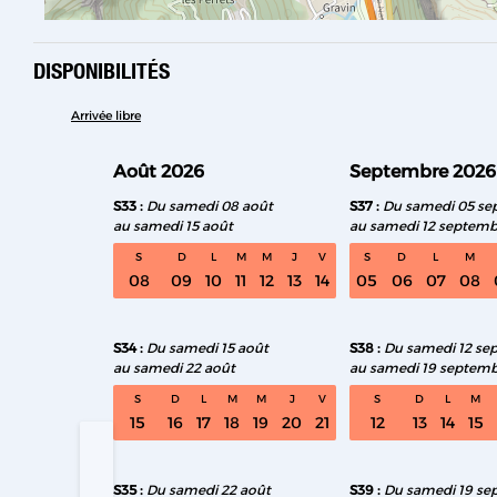
DISPONIBILITÉS
Arrivée libre
Août 2026
Septembre 2026
S33
Du samedi 08 août
S37
Du samedi 05 se
au samedi 15 août
au samedi 12 septemb
S
D
L
M
M
J
V
S
D
L
M
08
09
10
11
12
13
14
05
06
07
08
S34
Du samedi 15 août
S38
Du samedi 12 se
au samedi 22 août
au samedi 19 septem
S
D
L
M
M
J
V
S
D
L
M
15
16
17
18
19
20
21
12
13
14
15
S35
Du samedi 22 août
S39
Du samedi 19 se