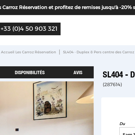
Carroz Réservation et profitez de remises jusqu'à -20% sur 
+33 (0)4 50 903 321
|
Accueil Les Carroz Réservation
SL404 - Duplex 8 Pers centre des Carroz
DISPONIBILITÉS
AVIS
SL404 - 
(
287614
)
Du