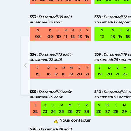
S33
Du samedi 08 août
S38
Du samedi 12 s
au samedi 15 août
au samedi 19 septe
S
D
L
M
M
J
V
S
D
L
M
08
09
10
11
12
13
14
12
13
14
15
S34
Du samedi 15 août
S39
Du samedi 19 
au samedi 22 août
au samedi 26 septe
S32 Du sa
S
D
L
M
M
J
V
S
D
L
M
15
16
17
18
19
20
21
19
20
21
22
S35
Du samedi 22 août
S40
Du samedi 26 
au samedi 29 août
au samedi 03 octobr
S
D
L
M
M
J
V
S
D
L
M
22
23
24
25
26
27
28
26
27
28
29
Nous contacter
S36
Du samedi 29 août