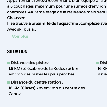
Appartement rénové récemment, bien équipé, à la dé
à 6 couchages maximum pour une surface d'environ
chambres. Au 3ème étage de la résidence mais depuis 
Chaussée.
Il se trouve à proximité de l'aquacîme , complexe ave
Avec ski bus à...
Voir plus
SITUATION
Distance des pistes :
Dist
1.6 KM (télécabine de la Kedeuze)
km
16 KM
environ des pistes les plus proches
nave
Distance du centre station :
16 KM (Cluses)
km environ du centre des
Carroz