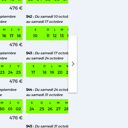
476 €
476 €
eptembre
S42
Du samedi 10 octobre
S47
Du samedi 14 n
mbre
au samedi 17 octobre
au samedi 21 novemb
M
J
V
S
D
L
M
M
J
V
S
D
L
M
16
17
18
10
11
12
13
14
15
16
14
15
16
17
476 €
476 €
septembre
S43
Du samedi 17 octobre
S48
Du samedi 21 n
mbre
au samedi 24 octobre
au samedi 28 novem
medi 01 août au samedi 08 août
M
J
V
S
D
L
M
M
J
V
S
D
L
M
23
24
25
17
18
19
20
21
22
23
21
22
23
24
476 €
476 €
septembre
S44
Du samedi 24 octobre
S49
Du samedi 28 n
e
au samedi 31 octobre
au samedi 05 décem
M
J
V
S
D
L
M
M
J
V
S
D
L
M
30
01
02
24
25
26
27
28
29
30
28
29
30
01
476 €
476 €
S45
Du samedi 31 octobre