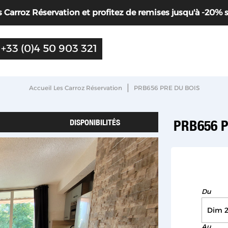
Carroz Réservation et profitez de remises jusqu'à -20% sur 
+33 (0)4 50 903 321
|
Accueil Les Carroz Réservation
PRB656 PRE DU BOIS
DISPONIBILITÉS
PRB656 
Du
Au