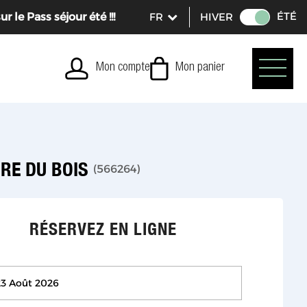
ÉTÉ
le Pass séjour été !!!
HIVER
Mon compte
Mon panier
PRE DU BOIS
(
566264
)
RÉSERVEZ EN LIGNE