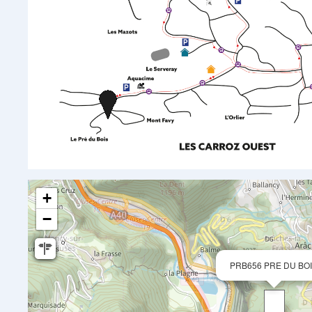
+
−
PRB656 PRE DU BO