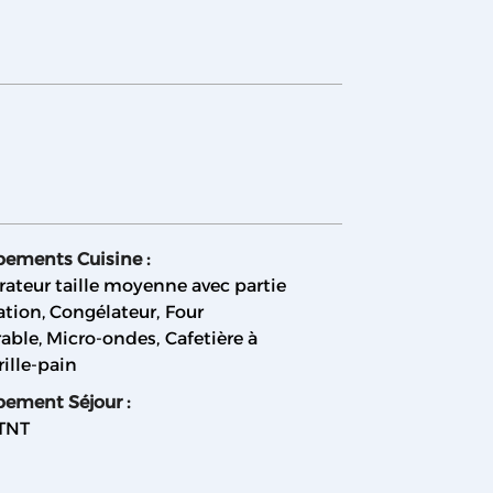
pements Cuisine
:
rateur taille moyenne avec partie
ation
Congélateur
Four
rable
Micro-ondes
Cafetière à
rille-pain
pement Séjour
:
 TNT