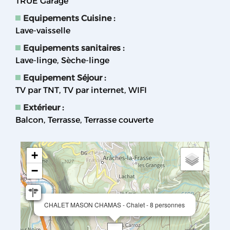
TRUE
Garage
Equipements Cuisine
:
Lave-vaisselle
Equipements sanitaires
:
Lave-linge
Sèche-linge
Equipement Séjour
:
TV par TNT
TV par internet
WIFI
Extérieur
:
Balcon
Terrasse
Terrasse couverte
+
−
CHALET MASON CHAMAS - Chalet - 8 personnes