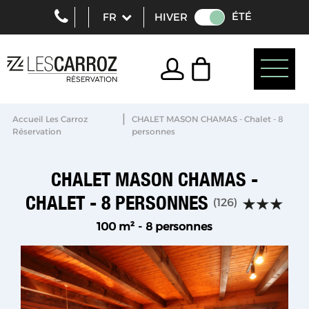
ÉTÉ
HIVER
|
Accueil Les Carroz
CHALET MASON CHAMAS - Chalet - 8
Réservation
personnes
CHALET MASON CHAMAS -
CHALET - 8 PERSONNES
(
126
)
100
m²
8 personnes