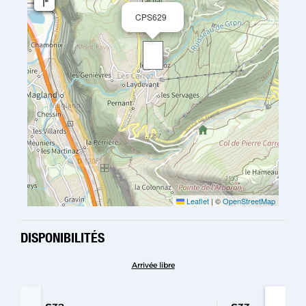
CPS629
Leaflet
|
©
OpenStreetMap
DISPONIBILITÉS
Arrivée libre