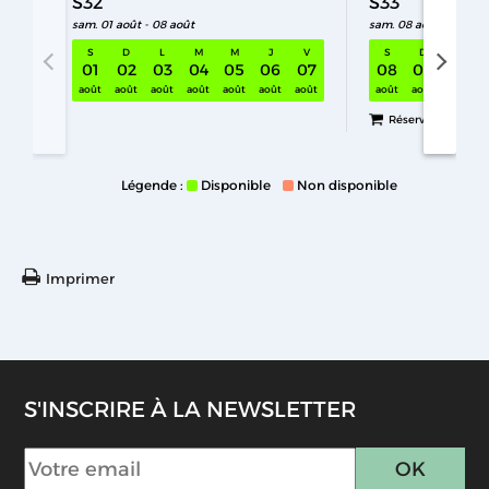
S32
S33
sam. 01 août - 08 août
sam. 08 août - 15 aoû
S
D
L
M
M
J
V
S
D
L
01
02
03
04
05
06
07
08
09
10
S32 sam. 01 août - 08 août
août
août
août
août
août
août
août
août
août
août
Réservez
Légende :
Disponible
Non disponible
Imprimer
S'INSCRIRE À LA NEWSLETTER