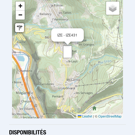
+
−
IZE - IZE431
Leaflet
|
©
OpenStreetMap
DISPONIBILITÉS