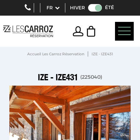
ÉTÉ
HIVER
|
Accueil Les Carroz Réservation
IZE - IZE431
IZE - IZE431
(
225040
)