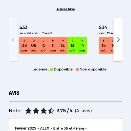
Arrivée libre
S33
S34
sam. 08 août - 15 août
sam. 15 août - 22 août
S
D
L
M
M
J
V
S
D
L
S33 sam. 08 août - 15 août
08
09
10
11
12
13
14
15
16
17
août
août
août
août
août
août
août
août
août
août
Légende :
Disponible
Non disponible
AVIS
Note :
3,75
/ 4
(
4
avis
)
Février 2025
ALEX
Entre 36 et 49 ans