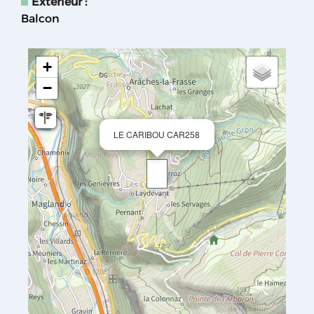
Extérieur
:
Balcon
+
−
LE CARIBOU CAR258