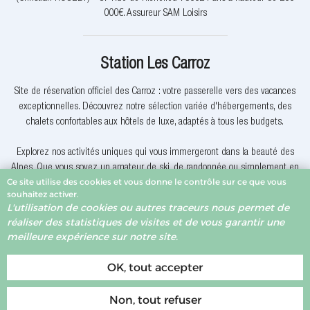
000€. Assureur SAM Loisirs
Station Les Carroz
Site de réservation officiel des Carroz : votre passerelle vers des vacances
exceptionnelles. Découvrez notre sélection variée d'hébergements, des
chalets confortables aux hôtels de luxe, adaptés à tous les budgets.
Explorez nos activités uniques qui vous immergeront dans la beauté des
Alpes. Que vous soyez un amateur de ski, de randonnée ou simplement en
Ce site utilise des cookies et vous donne le contrôle sur ce que vous
quête de détente, nous avons quelque chose pour vous.
souhaitez activer.
L'utilisation de cookies ou autres traceurs nous permet de
Pourquoi réserver avec nous? Nous offrons des offres exclusives, une
réaliser des statistiques de visites et de vous garantir une
assistance client dévouée et la garantie du meilleur prix. Votre expérience
meilleure expérience sur notre site.
de réservation est notre priorité.
OK, tout accepter
Non, tout refuser