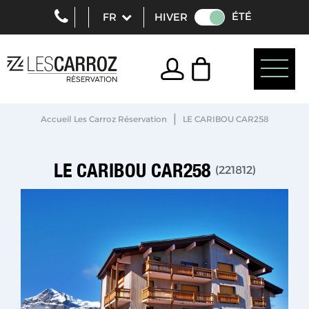
ÉTÉ
HIVER
|
Accueil Les Carroz Réservation
LE CARIBOU CAR258
LE CARIBOU CAR258
(
221812
)