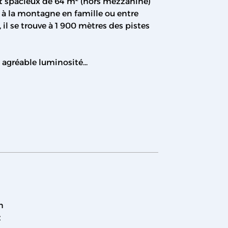
nt spacieux de 64 m² (hors mezzanine)
r à la montagne en famille ou entre
 il se trouve à 1 900 mètres des pistes
agréable luminosité...
n
z