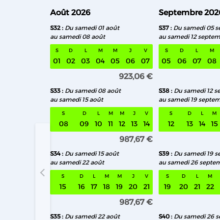
Août 2026
Septembre 202
S32
Du samedi 01 août
S37
Du samedi 05 
au samedi 08 août
au samedi 12 septe
S
D
L
M
M
J
V
S
D
L
M
01
02
03
04
05
06
07
05
06
07
08
923,06 €
S33
Du samedi 08 août
S38
Du samedi 12 s
au samedi 15 août
au samedi 19 septe
S
D
L
M
M
J
V
S
D
L
M
08
09
10
11
12
13
14
12
13
14
15
987,67 €
S34
Du samedi 15 août
S39
Du samedi 19 
au samedi 22 août
au samedi 26 septe
S32 Du sa
S
D
L
M
M
J
V
S
D
L
M
15
16
17
18
19
20
21
19
20
21
22
987,67 €
S35
Du samedi 22 août
S40
Du samedi 26 