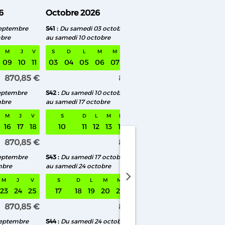
6
Octobre 2026
Novembre 2026
septembre
S41
Du samedi 03 octobre
S46
Du samedi 07 n
mbre
au samedi 10 octobre
au samedi 14 novemb
M
J
V
S
D
L
M
M
J
V
S
D
L
M
09
10
11
03
04
05
06
07
08
09
07
08
09
10
870,85 €
870,85 €
eptembre
S42
Du samedi 10 octobre
S47
Du samedi 14 n
mbre
au samedi 17 octobre
au samedi 21 novemb
M
J
V
S
D
L
M
M
J
V
S
D
L
M
16
17
18
10
11
12
13
14
15
16
14
15
16
17
870,85 €
870,85 €
septembre
S43
Du samedi 17 octobre
S48
Du samedi 21 n
mbre
au samedi 24 octobre
au samedi 28 novem
medi 01 août au samedi 08 août
M
J
V
S
D
L
M
M
J
V
S
D
L
M
23
24
25
17
18
19
20
21
22
23
21
22
23
24
870,85 €
870,85 €
septembre
S44
Du samedi 24 octobre
S49
Du samedi 28 n