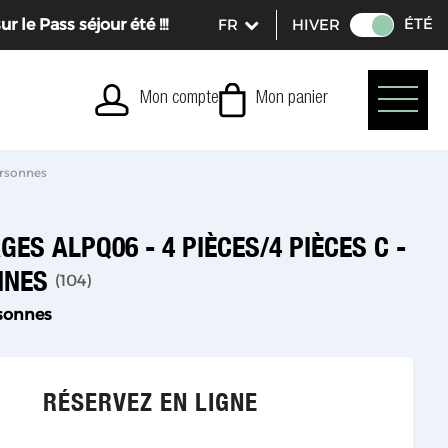
ÉTÉ
le Pass séjour été !!!
HIVER
Mon compte
Mon panier
ersonnes
GES ALPQ06 - 4 PIÈCES/4 PIÈCES C -
NNES
(
104
)
sonnes
RÉSERVEZ EN LIGNE