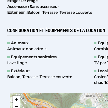
Etage
:
1er étage
Ascenseur
:
Sans ascenseur
Extérieur
:
Balcon
Terrasse
Terrasse couverte
CONFIGURATION ET ÉQUIPEMENTS DE LA LOCATION
Animaux
:
Equi
Animaux non admis
Combin
Equipements sanitaires
:
Equi
Lave-linge
TV par
Extérieur
:
Local
Balcon
Terrasse
Terrasse couverte
Casier 
chauff
+
−