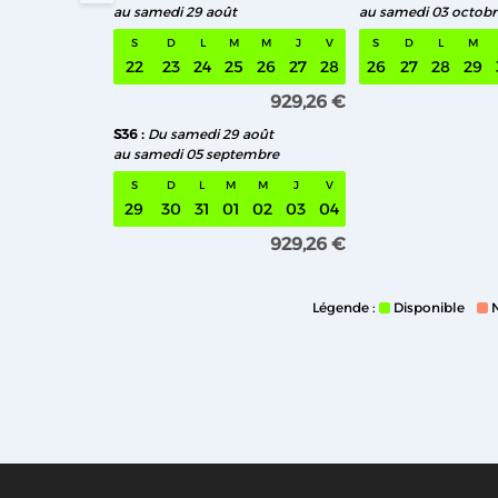
au samedi 29 août
au samedi 03 octobr
S
D
L
M
M
J
V
S
D
L
M
22
23
24
25
26
27
28
26
27
28
29
929,26 €
S36
Du samedi 29 août
au samedi 05 septembre
S
D
L
M
M
J
V
29
30
31
01
02
03
04
929,26 €
Légende :
Disponible