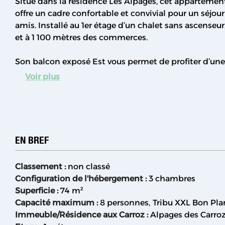
Situé dans la résidence Les Alpages, cet apparteme
offre un cadre confortable et convivial pour un séjou
amis. Installé au 1er étage d’un chalet sans ascenseur,
et à 1 100 mètres des commerces.
Son balcon exposé Est vous permet de profiter d’une 
Voir plus
EN BREF
Classement
:
non classé
Configuration de l'hébergement
:
3 chambres
Superficie
:
74
m²
Capacité maximum
:
8 personnes
Tribu XXL Bon Pla
Immeuble/Résidence aux Carroz
:
Alpages des Carro