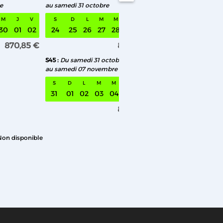
e
au samedi 31 octobre
au samedi 05 décem
M
J
V
S
D
L
M
M
J
V
S
D
L
M
30
01
02
24
25
26
27
28
29
30
28
29
30
01
870,85 €
870,85 €
S45
Du samedi 31 octobre
au samedi 07 novembre
S
D
L
M
M
J
V
31
01
02
03
04
05
06
870,85 €
Non disponible