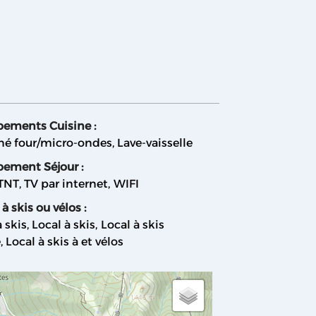
pements Cuisine
:
é four/micro-ondes
Lave-vaisselle
pement Séjour
:
 TNT
TV par internet
WIFI
 à skis ou vélos
:
à skis
Local à skis
Local à skis
é
Local à skis à et vélos