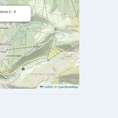
èces C - 8
Leaflet
|
©
OpenStreetMap