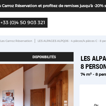
Carroz Réservation et profitez de remises jusqu'à -20% sur 
+33 (0)4 50 903 321
|
 Les Carroz Réservation
LES ALPAGES ALPQ06 - 4 pièces/4 pièces C - 8 p
DISPONIBILITÉS
LES ALPA
8 PERSO
74
m²
8 per
Du