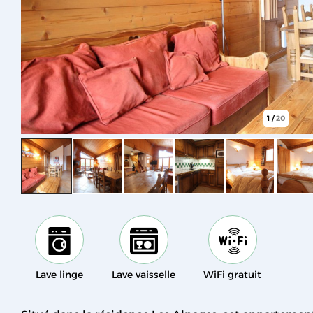
1
/
20
Lave linge
Lave vaisselle
WiFi gratuit