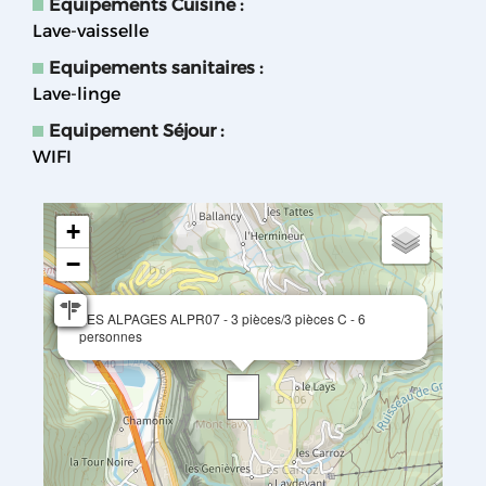
Equipements Cuisine
:
Lave-vaisselle
Equipements sanitaires
:
Lave-linge
Equipement Séjour
:
WIFI
+
−
LES ALPAGES ALPR07 - 3 pièces/3 pièces C - 6
personnes