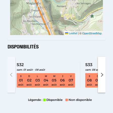
Leaflet
|
©
OpenStreetMap
DISPONIBILITÉS
S32
S33
sam. 01 août - 08 août
sam. 08 août - 15 aoû
S
D
L
M
M
J
V
S
D
L
S32 sam. 01 août - 08 août
01
02
03
04
05
06
07
08
09
10
août
août
août
août
août
août
août
août
août
août
Légende :
Disponible
Non disponible