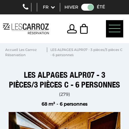
ÉTÉ
HIVER
|
Accueil Les Carroz
LES ALPAGES ALPR07 - 3 pièces/3 pièces C
Réservation
- 6 personnes
LES ALPAGES ALPR07 - 3
PIÈCES/3 PIÈCES C - 6 PERSONNES
(
279
)
68
m²
6 personnes