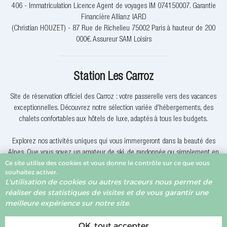
406 - Immatriculation Licence Agent de voyages IM 074150007. Garantie
Financière Allianz IARD
(Christian HOUZET) - 87 Rue de Richelieu 75002 Paris à hauteur de 200
000€. Assureur SAM Loisirs
Station Les Carroz
Site de réservation officiel des Carroz : votre passerelle vers des vacances
exceptionnelles. Découvrez notre sélection variée d'hébergements, des
chalets confortables aux hôtels de luxe, adaptés à tous les budgets.
Explorez nos activités uniques qui vous immergeront dans la beauté des
Alpes. Que vous soyez un amateur de ski, de randonnée ou simplement en
Ce site utilise des cookies et vous donne le contrôle sur ce que vous
quête de détente, nous avons quelque chose pour vous.
souhaitez activer.
L'utilisation de cookies ou autres traceurs nous permet de
Pourquoi réserver avec nous? Nous offrons des offres exclusives, une
réaliser des statistiques de visites et de vous garantir une
assistance client dévouée et la garantie du meilleur prix. Votre expérience
meilleure expérience sur notre site.
de réservation est notre priorité.
OK, tout accepter