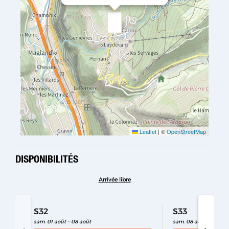
Leaflet
|
©
OpenStreetMap
DISPONIBILITÉS
Arrivée libre
S32
S33
sam. 01 août - 08 août
sam. 08 août - 15 aoû