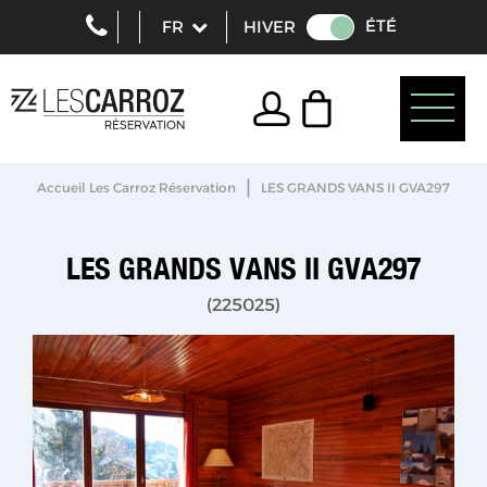
ÉTÉ
HIVER
|
Accueil Les Carroz Réservation
LES GRANDS VANS II GVA297
LES GRANDS VANS II GVA297
(
225025
)