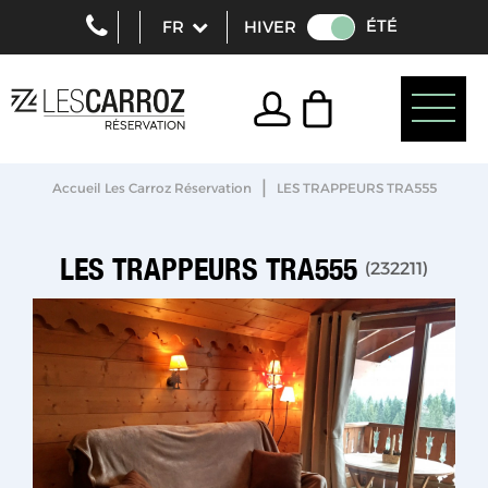
ÉTÉ
HIVER
|
Accueil Les Carroz Réservation
LES TRAPPEURS TRA555
LES TRAPPEURS TRA555
(
232211
)