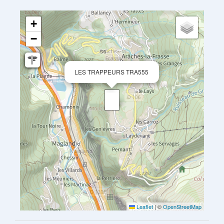
+
−
LES TRAPPEURS TRA555
Leaflet
|
©
OpenStreetMap