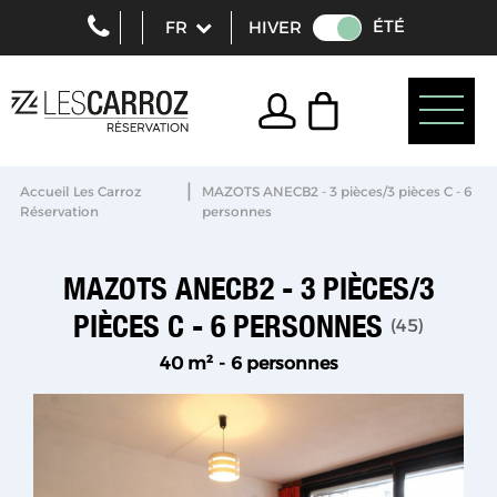
ÉTÉ
HIVER
|
Accueil Les Carroz
MAZOTS ANECB2 - 3 pièces/3 pièces C - 6
Réservation
personnes
MAZOTS ANECB2 - 3 PIÈCES/3
PIÈCES C - 6 PERSONNES
(
45
)
40
m²
6 personnes