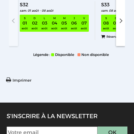
S32
S33
sam. 01 août - 08 août
sam. 08 août - 15 aoû
S
D
L
M
M
J
V
S
D
L
01
02
03
04
05
06
07
08
09
10
S32 sam. 01 août - 08 août
août
août
août
août
août
août
août
août
août
août
Réservez
Légende :
Disponible
Non disponible
Imprimer
S'INSCRIRE À LA NEWSLETTER