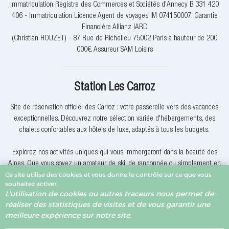
Immatriculation Registre des Commerces et Sociétés d'Annecy B 331 420
406 - Immatriculation Licence Agent de voyages IM 074150007. Garantie
Financière Allianz IARD
(Christian HOUZET) - 87 Rue de Richelieu 75002 Paris à hauteur de 200
000€. Assureur SAM Loisirs
Station Les Carroz
Site de réservation officiel des Carroz : votre passerelle vers des vacances
exceptionnelles. Découvrez notre sélection variée d'hébergements, des
chalets confortables aux hôtels de luxe, adaptés à tous les budgets.
Explorez nos activités uniques qui vous immergeront dans la beauté des
Alpes. Que vous soyez un amateur de ski, de randonnée ou simplement en
Ce site utilise des cookies et vous donne le contrôle sur ce que vous
quête de détente, nous avons quelque chose pour vous.
souhaitez activer.
L'utilisation de cookies ou autres traceurs nous permet de
Pourquoi réserver avec nous? Nous offrons des offres exclusives, une
réaliser des statistiques de visites et de vous garantir une
assistance client dévouée et la garantie du meilleur prix. Votre expérience
meilleure expérience sur notre site.
de réservation est notre priorité.