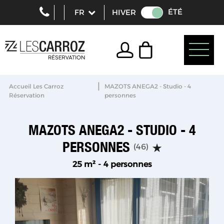
ÉTÉ
HIVER
|
Accueil Les Carroz
MAZOTS ANEGA2 - Studio - 4
Réservation
personnes
MAZOTS ANEGA2 - STUDIO - 4
PERSONNES
(
46
)
25
m²
4 personnes