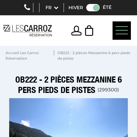
ÉTÉ
HIVER
|
Accueil Les Carroz
OB222 - 2 pièces Mezzanine 6 pers pieds
Réservation
de pistes
OB222 - 2 PIÈCES MEZZANINE 6
PERS PIEDS DE PISTES
(
299300
)