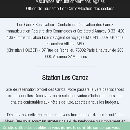
Assurance annulation
Mentions légales
Office de Tourisme Les Carroz
Gestion des cookies
Les Carroz Réservation - Centrale de réservation des Carroz
Immatriculation Registre des Commerces et Sociétés d'Annecy B 331 420
406 - Immatriculation Licence Agent de voyages IM 074150007. Garantie
Financière Allianz IARD
(Christian HOUZET) - 87 Rue de Richelieu 75002 Paris à hauteur de 200
000€. Assureur SAM Loisirs
Station Les Carroz
Site de réservation officiel des Carroz : votre passerelle vers des vacances
exceptionnelles. Découvrez notre sélection variée d'hébergements, des
chalets confortables aux hôtels de luxe, adaptés à tous les budgets.
Explorez nos activités uniques qui vous immergeront dans la beauté des
Alpes. Que vous soyez un amateur de ski, de randonnée ou simplement en
Ce site utilise des cookies et vous donne le contrôle sur ce que vous
quête de détente, nous avons quelque chose pour vous.