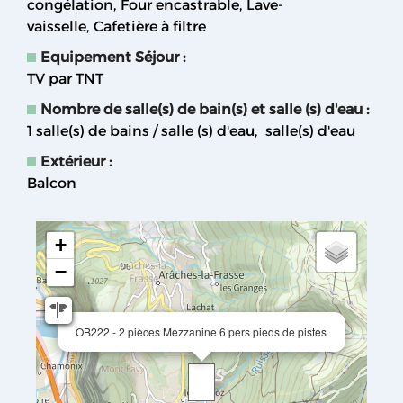
congélation
Four encastrable
Lave-
vaisselle
Cafetière à filtre
Equipement Séjour
:
TV par TNT
Nombre de salle(s) de bain(s) et salle (s) d'eau
:
1
salle(s) de bains / salle (s) d'eau
salle(s) d'eau
Extérieur
:
Balcon
+
−
OB222 - 2 pièces Mezzanine 6 pers pieds de pistes