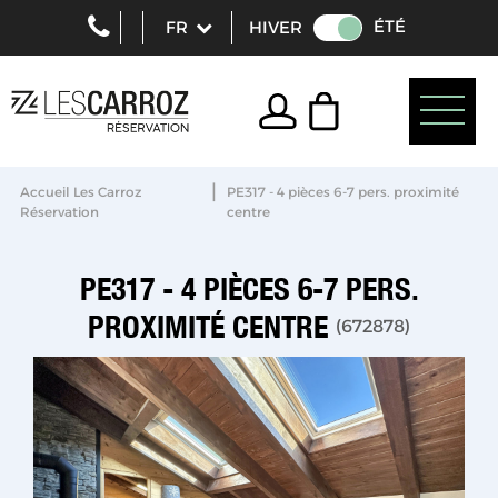
ÉTÉ
HIVER
|
Accueil Les Carroz
PE317 - 4 pièces 6-7 pers. proximité
Réservation
centre
PE317 - 4 PIÈCES 6-7 PERS.
PROXIMITÉ CENTRE
(
672878
)