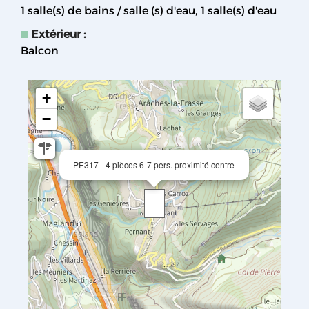
1
salle(s) de bains / salle (s) d'eau
1
salle(s) d'eau
Extérieur
:
Balcon
+
−
PE317 - 4 pièces 6-7 pers. proximité centre