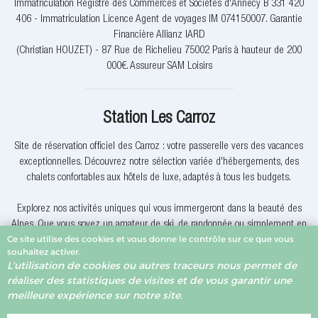
Immatriculation Registre des Commerces et Sociétés d'Annecy B 331 420
406 - Immatriculation Licence Agent de voyages IM 074150007. Garantie
Financière Allianz IARD
(Christian HOUZET) - 87 Rue de Richelieu 75002 Paris à hauteur de 200
000€. Assureur SAM Loisirs
Station Les Carroz
Site de réservation officiel des Carroz : votre passerelle vers des vacances
exceptionnelles. Découvrez notre sélection variée d'hébergements, des
chalets confortables aux hôtels de luxe, adaptés à tous les budgets.
Explorez nos activités uniques qui vous immergeront dans la beauté des
Alpes. Que vous soyez un amateur de ski, de randonnée ou simplement en
Ce site utilise des cookies et vous donne le contrôle sur ce que vous
quête de détente, nous avons quelque chose pour vous.
souhaitez activer.
L'utilisation de cookies ou autres traceurs nous permet de
Pourquoi réserver avec nous? Nous offrons des offres exclusives, une
réaliser des statistiques de visites et de vous garantir une
assistance client dévouée et la garantie du meilleur prix. Votre expérience
meilleure expérience sur notre site.
de réservation est notre priorité.