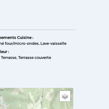
pements Cuisine
:
é four/micro-ondes
Lave-vaisselle
ieur
:
Terrasse
Terrasse couverte