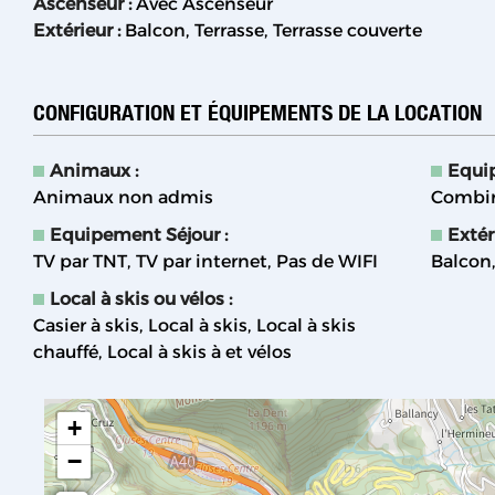
Ascenseur
:
Avec Ascenseur
Extérieur
:
Balcon
Terrasse
Terrasse couverte
CONFIGURATION ET ÉQUIPEMENTS DE LA LOCATION
Animaux
:
Equi
Animaux non admis
Combin
Equipement Séjour
:
Extér
TV par TNT
TV par internet
Pas de WIFI
Balcon
Local à skis ou vélos
:
Casier à skis
Local à skis
Local à skis
chauffé
Local à skis à et vélos
+
−