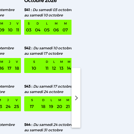
Octobre 2026
Novembre 2026
ptembre
S41
Du samedi 03 octobre
S46
Du samedi 07 no
re
au samedi 10 octobre
au samedi 14 novembr
M
J
V
S
D
L
M
M
J
V
S
D
L
M
09
10
11
03
04
05
06
07
08
09
07
08
09
10
ptembre
S42
Du samedi 10 octobre
S47
Du samedi 14 nov
bre
au samedi 17 octobre
au samedi 21 novembr
M
J
V
S
D
L
M
M
J
V
S
D
L
M
M
16
17
18
10
11
12
13
14
15
16
14
15
16
17
1
ptembre
S43
Du samedi 17 octobre
S48
Du samedi 21 nov
bre
au samedi 24 octobre
au samedi 28 novembr
medi 08 août au samedi 15 août
M
J
V
S
D
L
M
M
J
V
S
D
L
M
M
3
24
25
17
18
19
20
21
22
23
21
22
23
24
2
eptembre
S44
Du samedi 24 octobre
S49
Du samedi 28 no
au samedi 31 octobre
au samedi 05 décembr