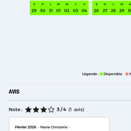
S
D
L
M
M
J
V
S
D
L
M
29
30
31
01
02
03
04
26
27
28
29
3
Légende :
Disponible
AVIS
Note :
3
/ 4
(
1
avis
)
Février 2026
Marie Christelle