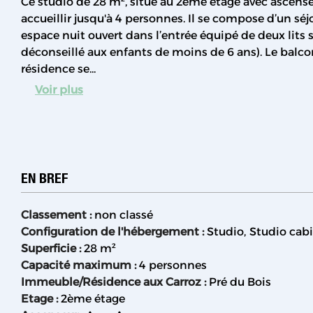
Ce studio de 28 m², situé au 2ème étage avec ascens
accueillir jusqu'à 4 personnes. Il se compose d’un sé
espace nuit ouvert dans l’entrée équipé de deux lits
déconseillé aux enfants de moins de 6 ans). Le balcon
résidence se...
Voir plus
EN BREF
Classement
:
non classé
Configuration de l'hébergement
:
Studio
Studio cab
Superficie
:
28
m²
Capacité maximum
:
4 personnes
Immeuble/Résidence aux Carroz
:
Pré du Bois
Etage
:
2ème étage