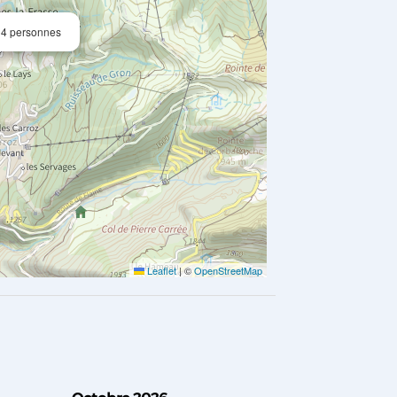
 4 personnes
Leaflet
|
©
OpenStreetMap