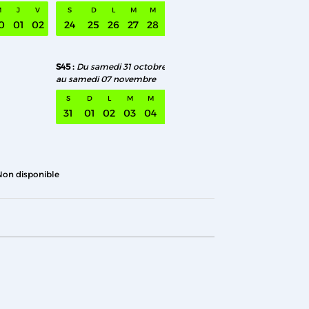
M
J
V
S
D
L
M
M
J
V
S
D
L
M
M
0
01
02
24
25
26
27
28
29
30
28
29
30
01
02
S45
Du samedi 31 octobre
au samedi 07 novembre
S
D
L
M
M
J
V
31
01
02
03
04
05
06
Non disponible