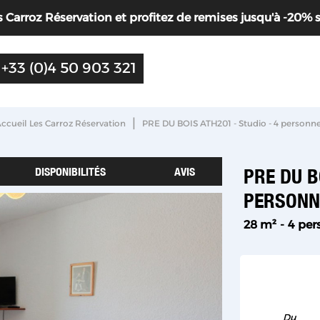
Carroz Réservation et profitez de remises jusqu'à -20% sur 
+33 (0)4 50 903 321
|
ccueil Les Carroz Réservation
PRE DU BOIS ATH201 - Studio - 4 personn
DISPONIBILITÉS
AVIS
PRE DU B
PERSON
28
m²
4 per
Du