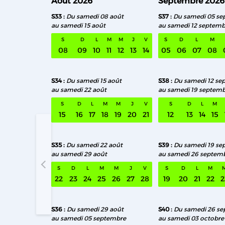
Août 2026
Septembre 2026
S33
Du samedi 08 août
S37
Du samedi 05 se
au samedi 15 août
au samedi 12 septemb
S
D
L
M
M
J
V
S
D
L
M
08
09
10
11
12
13
14
05
06
07
08
S34
Du samedi 15 août
S38
Du samedi 12 se
au samedi 22 août
au samedi 19 septem
S
D
L
M
M
J
V
S
D
L
M
15
16
17
18
19
20
21
12
13
14
15
S35
Du samedi 22 août
S39
Du samedi 19 se
au samedi 29 août
au samedi 26 septem
S33 Du sa
S
D
L
M
M
J
V
S
D
L
M
22
23
24
25
26
27
28
19
20
21
22
2
S36
Du samedi 29 août
S40
Du samedi 26 s
au samedi 05 septembre
au samedi 03 octobre