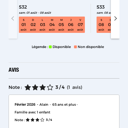
S32
S33
sam. 01 août - 08 août
sam. 08 août - 15 aoû
S
D
L
M
M
J
V
S
D
L
S32 sam. 01 août - 08 août
01
02
03
04
05
06
07
08
09
10
août
août
août
août
août
août
août
août
août
août
Légende :
Disponible
Non disponible
AVIS
Note :
3
/ 4
(
1
avis
)
Février 2026
Alain
65 ans et plus
Famille avec 1 enfant
Note :
3
/ 4