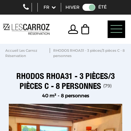
ÉTÉ
HIVER
|
Accueil Les Carroz
RHODOS RHOA31 - 3 pièces/3 pièces C - 8
Réservation
personnes
RHODOS RHOA31 - 3 PIÈCES/3
PIÈCES C - 8 PERSONNES
(
79
)
40
m²
8 personnes