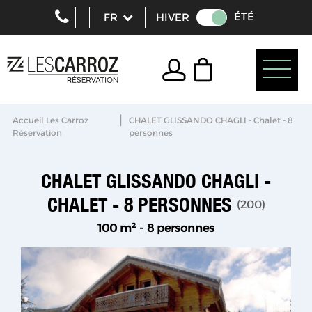
ÉTÉ
HIVER
|
Accueil Les Carroz
CHALET GLISSANDO CHAGLI - Chalet - 8
Réservation
personnes
CHALET GLISSANDO CHAGLI -
CHALET - 8 PERSONNES
(
200
)
100
m²
8 personnes