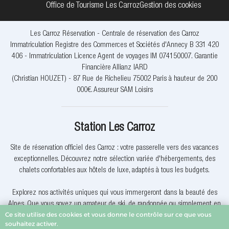
Office de Tourisme Les Carroz
Gestion des cookies
Les Carroz Réservation - Centrale de réservation des Carroz
Immatriculation Registre des Commerces et Sociétés d'Annecy B 331 420
406 - Immatriculation Licence Agent de voyages IM 074150007. Garantie
Financière Allianz IARD
(Christian HOUZET) - 87 Rue de Richelieu 75002 Paris à hauteur de 200
000€. Assureur SAM Loisirs
Station Les Carroz
Site de réservation officiel des Carroz : votre passerelle vers des vacances
exceptionnelles. Découvrez notre sélection variée d'hébergements, des
chalets confortables aux hôtels de luxe, adaptés à tous les budgets.
Explorez nos activités uniques qui vous immergeront dans la beauté des
Alpes. Que vous soyez un amateur de ski, de randonnée ou simplement en
Ce site utilise des cookies et vous donne le contrôle sur ce que vous
quête de détente, nous avons quelque chose pour vous.
souhaitez activer.