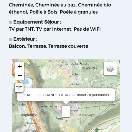
Cheminée
Cheminée au gaz
Cheminée bio
éthanol
Poêle à Bois
Poêle à granules
Equipement Séjour
:
TV par TNT
TV par internet
Pas de WIFI
Extérieur
:
Balcon
Terrasse
Terrasse couverte
+
−
CHALET GLISSANDO CHAGLI - Chalet - 8 personnes