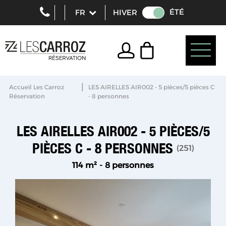
ÉTÉ
HIVER
|
Accueil Les Carroz
LES AIRELLES AIR002 - 5 pièces/5 pièces C
Réservation
- 8 personnes
LES AIRELLES AIR002 - 5 PIÈCES/5
PIÈCES C - 8 PERSONNES
(
251
)
114
m²
8 personnes