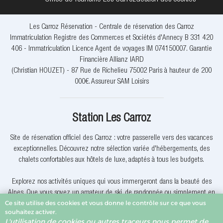
Les Carroz Réservation - Centrale de réservation des Carroz
Immatriculation Registre des Commerces et Sociétés d'Annecy B 331 420
406 - Immatriculation Licence Agent de voyages IM 074150007. Garantie
Financière Allianz IARD
(Christian HOUZET) - 87 Rue de Richelieu 75002 Paris à hauteur de 200
000€. Assureur SAM Loisirs
Station Les Carroz
Site de réservation officiel des Carroz : votre passerelle vers des vacances
exceptionnelles. Découvrez notre sélection variée d'hébergements, des
chalets confortables aux hôtels de luxe, adaptés à tous les budgets.
Explorez nos activités uniques qui vous immergeront dans la beauté des
Alpes. Que vous soyez un amateur de ski, de randonnée ou simplement en
Ce site utilise des cookies et vous donne le contrôle sur ce que vous
quête de détente, nous avons quelque chose pour vous.
souhaitez activer.
L'utilisation de cookies ou autres traceurs nous permet de