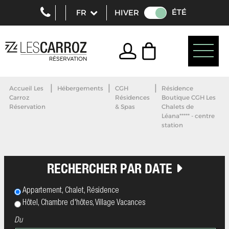
ÉTÉ
HIVER
|
|
|
Accueil Les
Hébergements
CGH
Résidence
Carroz
Résidences
Boutique CGH Les
Réservation
& Spas
Chalets de
Léana***** - centre
station
RECHERCHER PAR DATE
Appartement, Chalet, Résidence
Hôtel, Chambre d'hôtes, Village Vacances
Du