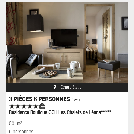
Centre Station
3 PIÈCES 6 PERSONNES
3P6
(
)
Résidence Boutique CGH Les Chalets de Léana*****
50
m²
6 personnes