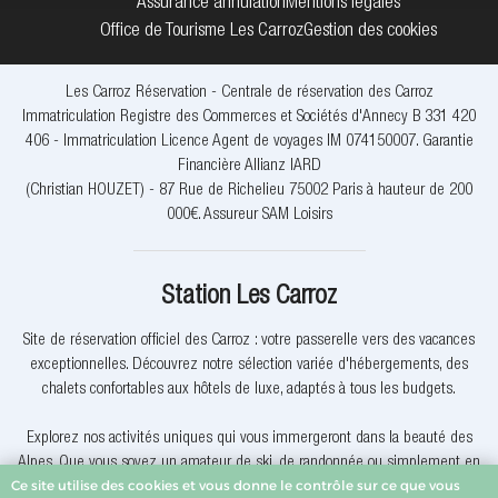
Assurance annulation
Mentions légales
Office de Tourisme Les Carroz
Gestion des cookies
Les Carroz Réservation - Centrale de réservation des Carroz
Immatriculation Registre des Commerces et Sociétés d'Annecy B 331 420
406 - Immatriculation Licence Agent de voyages IM 074150007. Garantie
Financière Allianz IARD
(Christian HOUZET) - 87 Rue de Richelieu 75002 Paris à hauteur de 200
000€. Assureur SAM Loisirs
Station Les Carroz
Site de réservation officiel des Carroz : votre passerelle vers des vacances
exceptionnelles. Découvrez notre sélection variée d'hébergements, des
chalets confortables aux hôtels de luxe, adaptés à tous les budgets.
Explorez nos activités uniques qui vous immergeront dans la beauté des
Alpes. Que vous soyez un amateur de ski, de randonnée ou simplement en
Ce site utilise des cookies et vous donne le contrôle sur ce que vous
quête de détente, nous avons quelque chose pour vous.