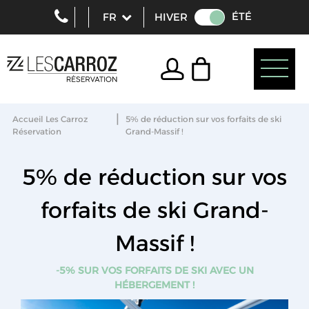
ÉTÉ
HIVER
|
Accueil Les Carroz
5% de réduction sur vos forfaits de ski
Réservation
Grand-Massif !
5% de réduction sur vos
forfaits de ski Grand-
Massif !
-5%
SUR VOS FORFAITS DE SKI AVEC UN
HÉBERGEMENT !