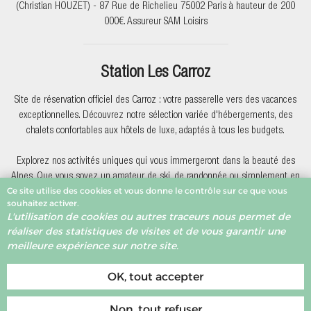
(Christian HOUZET) - 87 Rue de Richelieu 75002 Paris à hauteur de 200
000€. Assureur SAM Loisirs
Station Les Carroz
Site de réservation officiel des Carroz : votre passerelle vers des vacances
exceptionnelles. Découvrez notre sélection variée d'hébergements, des
chalets confortables aux hôtels de luxe, adaptés à tous les budgets.
Explorez nos activités uniques qui vous immergeront dans la beauté des
Alpes. Que vous soyez un amateur de ski, de randonnée ou simplement en
Ce site utilise des cookies et vous donne le contrôle sur ce que vous
quête de détente, nous avons quelque chose pour vous.
souhaitez activer.
L'utilisation de cookies ou autres traceurs nous permet de
Pourquoi réserver avec nous? Nous offrons des offres exclusives, une
réaliser des statistiques de visites et de vous garantir une
assistance client dévouée et la garantie du meilleur prix. Votre expérience
meilleure expérience sur notre site.
de réservation est notre priorité.
OK, tout accepter
Non, tout refuser