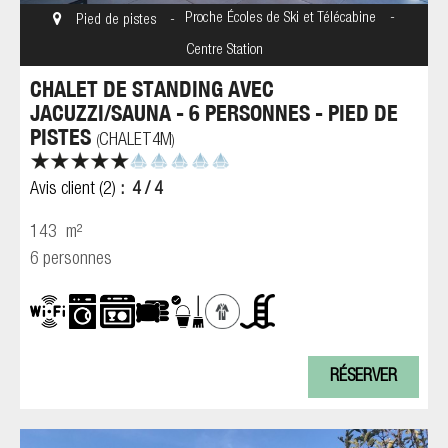
Proche Écoles de Ski et Télécabine
Pied de pistes
Centre Station
CHALET DE STANDING AVEC
JACUZZI/SAUNA - 6 PERSONNES - PIED DE
PISTES
CHALET4M
(
)
Avis client
(2)
4
/ 4
143
m²
6 personnes
RÉSERVER